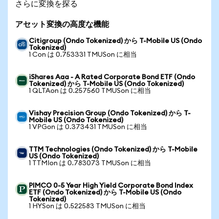
さらに変換を探る
アセット変換の高度な機能
Citigroup (Ondo Tokenized) から T-Mobile US (Ondo
Tokenized)
1 Con は 0.753331 TMUSon に相当
iShares Aaa - A Rated Corporate Bond ETF (Ondo
Tokenized) から T-Mobile US (Ondo Tokenized)
1 QLTAon は 0.257560 TMUSon に相当
Vishay Precision Group (Ondo Tokenized) から T-
Mobile US (Ondo Tokenized)
1 VPGon は 0.373431 TMUSon に相当
TTM Technologies (Ondo Tokenized) から T-Mobile
US (Ondo Tokenized)
1 TTMIon は 0.783073 TMUSon に相当
PIMCO 0-5 Year High Yield Corporate Bond Index
ETF (Ondo Tokenized) から T-Mobile US (Ondo
Tokenized)
1 HYSon は 0.522583 TMUSon に相当