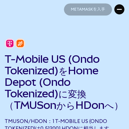
METAMASKを入手
METAMASKを入手
T-Mobile US (Ondo
Tokenized)をHome
Depot (Ondo
Tokenized)に変換
（TMUSonからHDonへ）
TMUSON/HDON：1 T-MOBILE US (ONDO
TOKENIZED)は0.512001 HDONに相当します