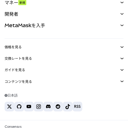
マネー
新規
予測
新規
購入
開発者
パーペチュアル
新規
カード
ドキュメントを表示
MetaMaskを入手
RWA
mUSD
新規
ダッシュボード
トランザクションシールド
収益化
Smart Accounts Kit
Agent Wallet
新規
価格を見る
埋め込みウォレット
Snaps
ビットコインの価格
交換レートを見る
MetaMask Connect
イーサリアムの価格
報酬
新規
BTC→USD
Solanaの価格
ガイドを見る
Snaps
セキュリティ
ETH→USD
BTCの購入
Shiba Inuの価格
USDT→INR
コンテンツを見る
Web3サービス
サポート
ETHの購入
Pepeの価格
ビットコインウォレット
BTC→USDT
SOLの購入
キャリア
Tetherの価格
Solanaウォレット
日本語
BTC→INR
PEPEの購入
お問い合わせ
USDCの価格
おすすめの暗号資産カード
ETH→USDT
USDTの購入
Chanlinkの価格
おすすめのモバイル暗号資産ウォレット
USDT→PHP
USDCの購入
Polymarketとは？
BTC→EUR
SHIBの購入
Consensys