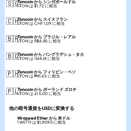
Toncoin から シンガポールドル
🇸🇬
1 TON は $1.72 に相当
Toncoin から スイスフラン
🇨🇭
1 TON は CHF 1.09 に相当
Toncoin から ブラジル・レアル
🇧🇷
1 TON は R$6.85 に相当
Toncoin から バングラデシュ・タカ
🇧🇩
1 TON は ৳166.18 に相当
Toncoin から フィリピン・ペソ
🇵🇭
1 TON は ₱81.63 に相当
Toncoin から ポーランド ズロチ
🇵🇱
1 TON は zł 5.00 に相当
他の暗号通貨をUSDに変換する
Wrapped Ether から 米ドル
1 WETH は $1,909.11 に相当