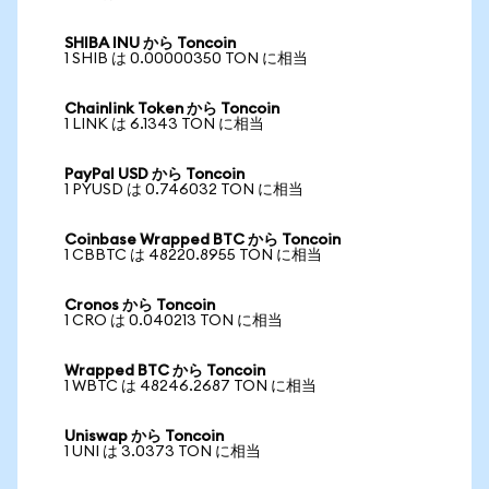
SHIBA INU から Toncoin
1 SHIB は 0.00000350 TON に相当
Chainlink Token から Toncoin
1 LINK は 6.1343 TON に相当
PayPal USD から Toncoin
1 PYUSD は 0.746032 TON に相当
Coinbase Wrapped BTC から Toncoin
1 CBBTC は 48220.8955 TON に相当
Cronos から Toncoin
1 CRO は 0.040213 TON に相当
Wrapped BTC から Toncoin
1 WBTC は 48246.2687 TON に相当
Uniswap から Toncoin
1 UNI は 3.0373 TON に相当