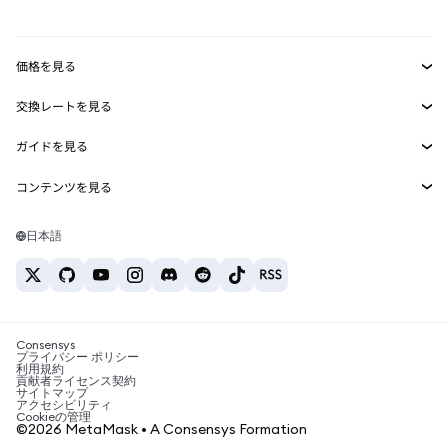
mUSD
新規
ダッシュボード
トランザクションシールド
収益化
Smart Accounts Kit
Agent Wallet
新規
価格を見る
埋め込みウォレット
Snaps
ビットコインの価格
交換レートを見る
MetaMask Connect
イーサリアムの価格
報酬
新規
BTC→USD
Solanaの価格
ガイドを見る
Snaps
セキュリティ
ETH→USD
BTCの購入
Shiba Inuの価格
USDT→INR
コンテンツを見る
Web3サービス
サポート
ETHの購入
Pepeの価格
ビットコインウォレット
BTC→USDT
SOLの購入
キャリア
Tetherの価格
Solanaウォレット
日本語
BTC→INR
PEPEの購入
お問い合わせ
USDCの価格
おすすめの暗号資産カード
ETH→USDT
USDTの購入
Chanlinkの価格
おすすめのモバイル暗号資産ウォレット
USDT→PHP
USDCの購入
Polymarketとは？
BTC→EUR
SHIBの購入
Consensys
税制関連ニュース
プライバシー ポリシー
利用規約
BNBの購入
貢献者ライセンス契約
暗号資産の購入方法は？
サイトマップ
アクセシビリティ
ビットコインを売るには？
Cookieの管理
©2026 MetaMask • A Consensys Formation