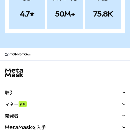
4.7
50M+
75.8K
TON/BTGon
MetaMaskサイトフッター
取引
スワップ
マネー
新規
予測
新規
購入
開発者
パーペチュアル
新規
カード
ドキュメントを表示
MetaMaskを入手
RWA