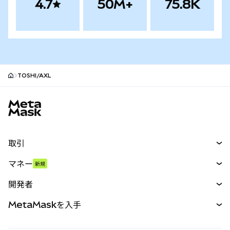
4.7
50M+
75.8K
TOSHI/AXL
MetaMaskサイトフッター
取引
スワップ
マネー
新規
予測
新規
購入
開発者
パーペチュアル
新規
カード
ドキュメントを表示
MetaMaskを入手
RWA
mUSD
新規
ダッシュボード
トランザクションシールド
収益化