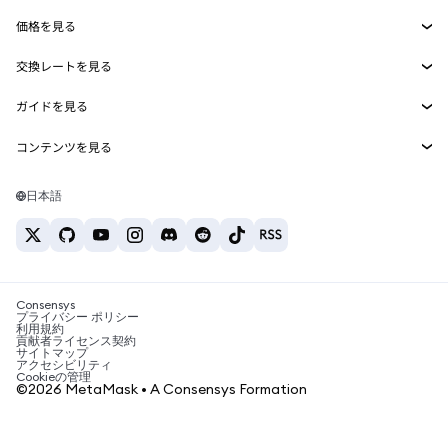
Smart Accounts Kit
Agent Wallet
新規
価格を見る
埋め込みウォレット
Snaps
ビットコインの価格
交換レートを見る
MetaMask Connect
イーサリアムの価格
報酬
新規
BTC→USD
Solanaの価格
ガイドを見る
Snaps
セキュリティ
ETH→USD
BTCの購入
Shiba Inuの価格
USDT→INR
コンテンツを見る
Web3サービス
サポート
ETHの購入
Pepeの価格
ビットコインウォレット
BTC→USDT
SOLの購入
キャリア
Tetherの価格
Solanaウォレット
日本語
BTC→INR
PEPEの購入
お問い合わせ
USDCの価格
おすすめの暗号資産カード
ETH→USDT
USDTの購入
Chanlinkの価格
おすすめのモバイル暗号資産ウォレット
USDT→PHP
USDCの購入
Polymarketとは？
BTC→EUR
SHIBの購入
Consensys
税制関連ニュース
プライバシー ポリシー
利用規約
BNBの購入
貢献者ライセンス契約
暗号資産の購入方法は？
サイトマップ
アクセシビリティ
ビットコインを売るには？
Cookieの管理
©2026 MetaMask • A Consensys Formation