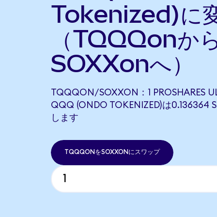
Tokenized)に
（TQQQonか
SOXXonへ）
TQQQON/SOXXON：1 PROSHARES U
QQQ (ONDO TOKENIZED)は0.13636
します
TQQQONをSOXXONにスワップ