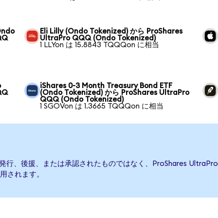
Ondo
Eli Lilly (Ondo Tokenized) から ProShares
QQ
UltraPro QQQ (Ondo Tokenized)
1 LLYon は 15.8843 TQQQon に相当
o
iShares 0-3 Month Treasury Bond ETF
QQ
(Ondo Tokenized) から ProShares UltraPro
QQQ (Ondo Tokenized)
1 SGOVon は 1.3665 TQQQon に相当
Qによって発行、後援、または承認されたものではなく、ProShares Ult
用されます。