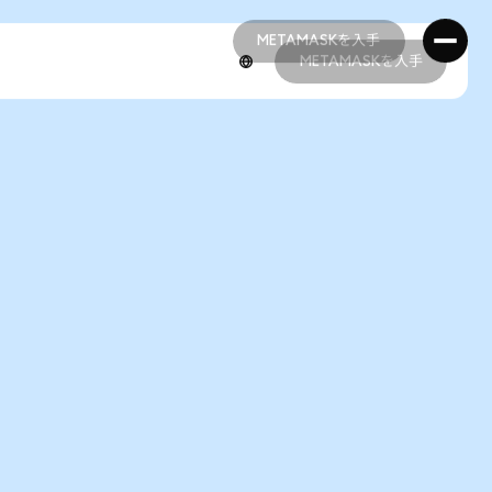
METAMASKを入手
METAMASKを入手
METAMASKを入手
METAMASKを入手