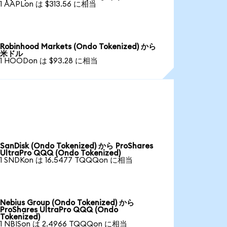
1 AAPLon は $313.56 に相当
Robinhood Markets (Ondo Tokenized) から
米ドル
1 HOODon は $93.28 に相当
SanDisk (Ondo Tokenized) から ProShares
UltraPro QQQ (Ondo Tokenized)
1 SNDKon は 16.5477 TQQQon に相当
Nebius Group (Ondo Tokenized) から
ProShares UltraPro QQQ (Ondo
Tokenized)
1 NBISon は 2.4966 TQQQon に相当