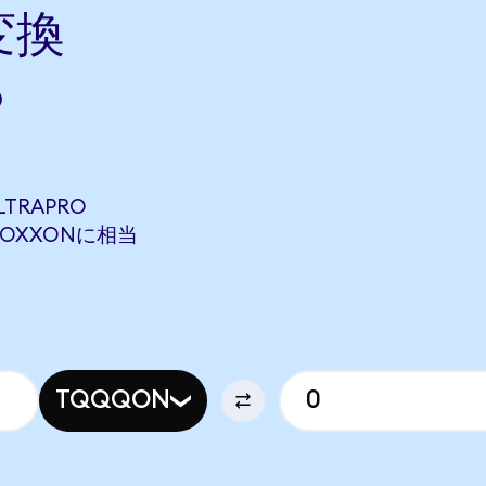
変換
ら
LTRAPRO
4 SOXXONに相当
TQQQON