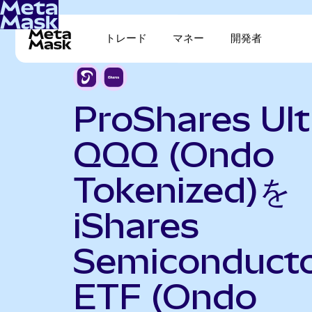
トレード
マネー
開発者
ProShares Ult
QQQ (Ondo
Tokenized)を
iShares
Semiconduct
ETF (Ondo