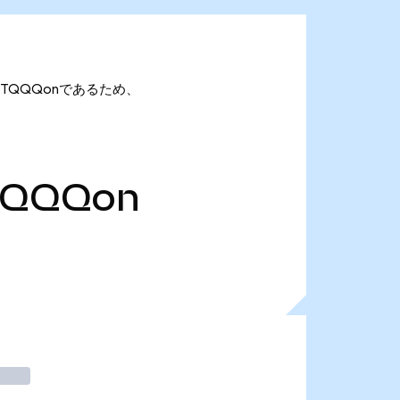
37万 TQQQonであるため、
TQQQon