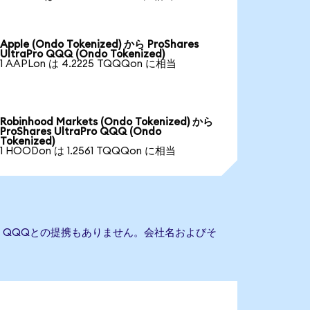
Apple (Ondo Tokenized) から ProShares
UltraPro QQQ (Ondo Tokenized)
1 AAPLon は 4.2225 TQQQon に相当
Robinhood Markets (Ondo Tokenized) から
ProShares UltraPro QQQ (Ondo
Tokenized)
1 HOODon は 1.2561 TQQQon に相当
raPro QQQとの提携もありません。会社名およびそ