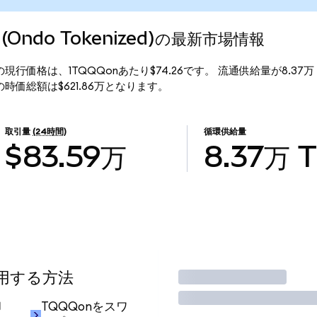
Q (Ondo Tokenized)の最新市場情報
okenized)の現行価格は、1TQQQonあたり$74.26です。 流通供給量が8.
nized)の時価総額は$621.86万となります。
取引量
(24時間)
循環供給量
$83.59万
8.37万
使用する方法
取引
却
TQQQonをスワ