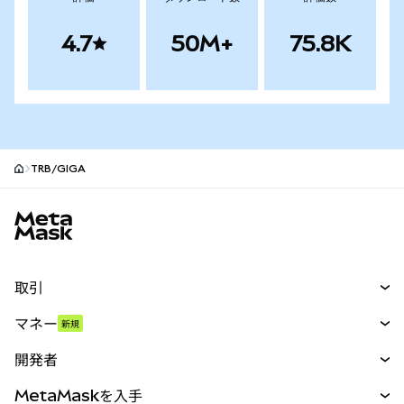
4.7
50M+
75.8K
TRB/GIGA
MetaMaskサイトフッター
取引
スワップ
マネー
新規
予測
新規
購入
開発者
パーペチュアル
新規
カード
ドキュメントを表示
MetaMaskを入手
RWA