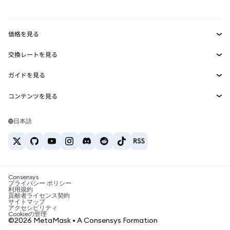
mUSD
新規
ダッシュボード
トランザクションシールド
収益化
Smart Accounts Kit
Agent Wallet
新規
価格を見る
埋め込みウォレット
Snaps
ビットコインの価格
交換レートを見る
MetaMask Connect
イーサリアムの価格
報酬
新規
BTC→USD
Solanaの価格
ガイドを見る
Snaps
セキュリティ
ETH→USD
BTCの購入
Shiba Inuの価格
USDT→INR
コンテンツを見る
Web3サービス
サポート
ETHの購入
Pepeの価格
ビットコインウォレット
BTC→USDT
SOLの購入
キャリア
Tetherの価格
Solanaウォレット
日本語
BTC→INR
PEPEの購入
お問い合わせ
USDCの価格
おすすめの暗号資産カード
ETH→USDT
USDTの購入
Chanlinkの価格
おすすめのモバイル暗号資産ウォレット
USDT→PHP
USDCの購入
Polymarketとは？
BTC→EUR
SHIBの購入
Consensys
税制関連ニュース
プライバシー ポリシー
利用規約
BNBの購入
貢献者ライセンス契約
暗号資産の購入方法は？
サイトマップ
アクセシビリティ
ビットコインを売るには？
Cookieの管理
©2026 MetaMask • A Consensys Formation