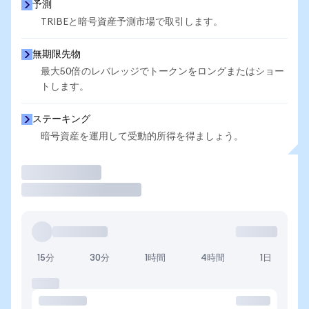
予測
TRIBEと暗号資産予測市場で取引します。
無期限先物
最大50倍のレバレッジでトークンをロングまたはショー
トします。
ステーキング
暗号資産を運用して受動的所得を得ましょう。
取引
15分
30分
1時間
4時間
1日