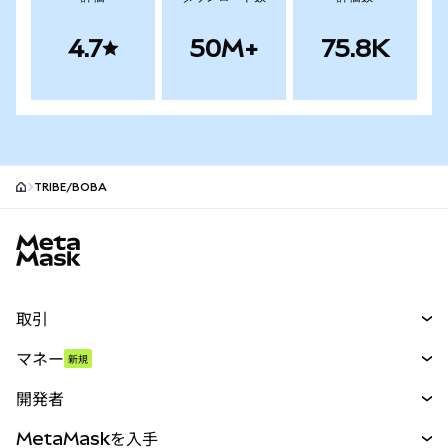
4.7
50M+
75.8K
TRIBE/BOBA
MetaMaskサイトフッター
取引
スワップ
マネー
新規
予測
新規
購入
開発者
パーペチュアル
新規
カード
ドキュメントを表示
MetaMaskを入手
RWA