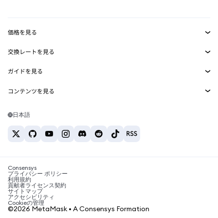
mUSD
新規
ダッシュボード
トランザクションシールド
収益化
Smart Accounts Kit
Agent Wallet
新規
価格を見る
埋め込みウォレット
Snaps
ビットコインの価格
交換レートを見る
MetaMask Connect
イーサリアムの価格
報酬
新規
BTC→USD
Solanaの価格
ガイドを見る
Snaps
セキュリティ
ETH→USD
BTCの購入
Shiba Inuの価格
USDT→INR
コンテンツを見る
Web3サービス
サポート
ETHの購入
Pepeの価格
ビットコインウォレット
BTC→USDT
SOLの購入
キャリア
Tetherの価格
Solanaウォレット
日本語
BTC→INR
PEPEの購入
お問い合わせ
USDCの価格
おすすめの暗号資産カード
ETH→USDT
USDTの購入
Chanlinkの価格
おすすめのモバイル暗号資産ウォレット
USDT→PHP
USDCの購入
Polymarketとは？
BTC→EUR
SHIBの購入
Consensys
税制関連ニュース
プライバシー ポリシー
利用規約
BNBの購入
貢献者ライセンス契約
暗号資産の購入方法は？
サイトマップ
アクセシビリティ
ビットコインを売るには？
Cookieの管理
©2026 MetaMask • A Consensys Formation