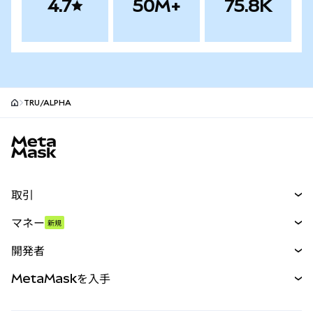
4.7
50M+
75.8K
TRU/ALPHA
MetaMaskサイトフッター
取引
スワップ
マネー
新規
予測
新規
購入
開発者
パーペチュアル
新規
カード
ドキュメントを表示
MetaMaskを入手
RWA
mUSD
新規
ダッシュボード
トランザクションシールド
収益化