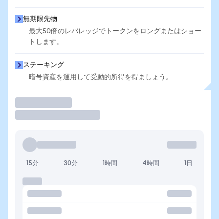
無期限先物
最大50倍のレバレッジでトークンをロングまたはショー
トします。
ステーキング
暗号資産を運用して受動的所得を得ましょう。
取引
15分
30分
1時間
4時間
1日