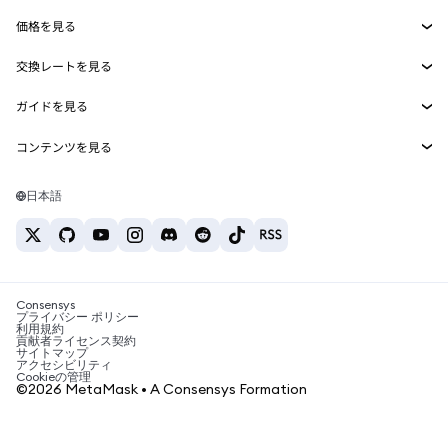
Smart Accounts Kit
Agent Wallet
新規
価格を見る
埋め込みウォレット
Snaps
ビットコインの価格
交換レートを見る
MetaMask Connect
イーサリアムの価格
報酬
新規
BTC→USD
Solanaの価格
ガイドを見る
Snaps
セキュリティ
ETH→USD
BTCの購入
Shiba Inuの価格
USDT→INR
コンテンツを見る
Web3サービス
サポート
ETHの購入
Pepeの価格
ビットコインウォレット
BTC→USDT
SOLの購入
キャリア
Tetherの価格
Solanaウォレット
日本語
BTC→INR
PEPEの購入
お問い合わせ
USDCの価格
おすすめの暗号資産カード
ETH→USDT
USDTの購入
Chanlinkの価格
おすすめのモバイル暗号資産ウォレット
USDT→PHP
USDCの購入
Polymarketとは？
BTC→EUR
SHIBの購入
Consensys
税制関連ニュース
プライバシー ポリシー
利用規約
BNBの購入
貢献者ライセンス契約
暗号資産の購入方法は？
サイトマップ
アクセシビリティ
ビットコインを売るには？
Cookieの管理
©2026 MetaMask • A Consensys Formation