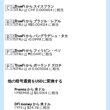
TrueFi から スイスフラン
🇨🇭
1 TRU は CHF 0.000654 に相当
TrueFi から ブラジル・レアル
🇧🇷
1 TRU は R$0.004124 に相当
TrueFi から バングラデシュ・タカ
🇧🇩
1 TRU は ৳0.0998 に相当
TrueFi から フィリピン・ペソ
🇵🇭
1 TRU は ₱0.0491 に相当
TrueFi から ポーランド ズロチ
🇵🇱
1 TRU は zł 0.003006 に相当
他の暗号通貨をUSDに変換する
Premia から 米ドル
1 PREMIA は $0.0144 に相当
DFI money から 米ドル
1 YFII は $24.76 に相当