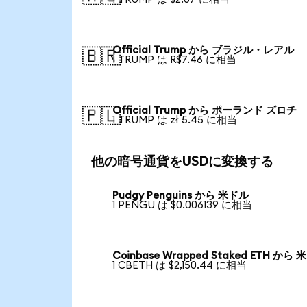
Official Trump から ブラジル・レアル
🇧🇷
1 TRUMP は R$7.46 に相当
Official Trump から ポーランド ズロチ
🇵🇱
1 TRUMP は zł 5.45 に相当
他の暗号通貨をUSDに変換する
Pudgy Penguins から 米ドル
1 PENGU は $0.006139 に相当
Coinbase Wrapped Staked ETH から
1 CBETH は $2,150.44 に相当