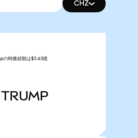
CHZ
umpの時価総額は$3.63億
TRUMP