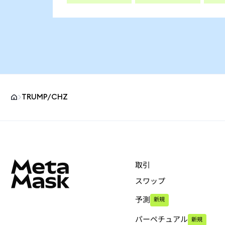
TRUMP/CHZ
MetaMaskサイトフッター
取引
スワップ
予測
新規
パーペチュアル
新規