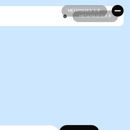
METAMASKを入手
METAMASKを入手
METAMASKを入手
METAMASKを入手