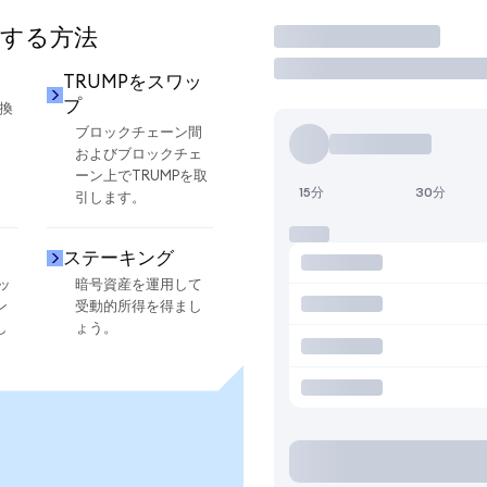
用する方法
取引
TRUMPをスワッ
プ
交換
ブロックチェーン間
およびブロックチェ
ーン上でTRUMPを取
15分
30分
引します。
ステーキング
ッ
暗号資産を運用して
ン
受動的所得を得まし
し
ょう。