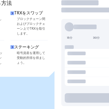
る方法
取引
TRXをスワップ
し
ブロックチェーン間
およびブロックチェ
ーン上でTRXを取引
します。
15分
30分
ステーキング
ッ
暗号資産を運用して
ン
受動的所得を得まし
し
ょう。