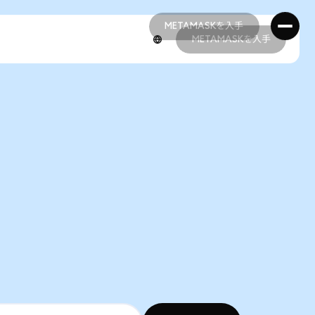
METAMASKを入手
METAMASKを入手
METAMASKを入手
METAMASKを入手