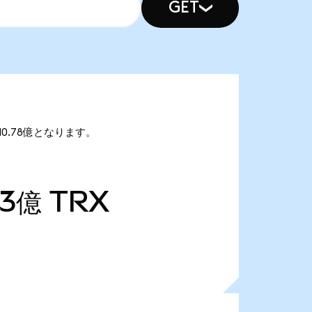
GET
10.78億となります。
93億
TRX