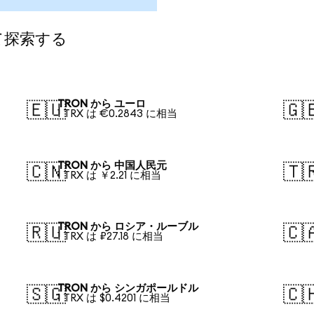
て探索する
TRON から ユーロ
🇪🇺
🇬
1 TRX は €0.2843 に相当
TRON から 中国人民元
🇨🇳
🇹
1 TRX は ￥2.21 に相当
TRON から ロシア・ルーブル
🇷🇺
🇨
1 TRX は ₽27.18 に相当
TRON から シンガポールドル
🇸🇬
🇨
1 TRX は $0.4201 に相当