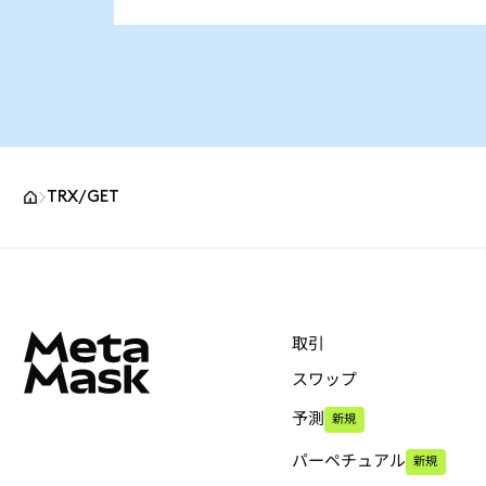
TRX/GET
MetaMaskサイトフッター
取引
スワップ
予測
新規
パーペチュアル
新規