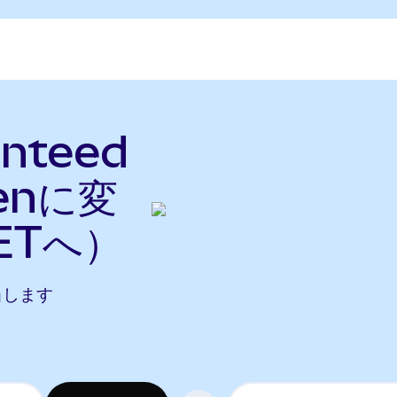
nteed
kenに変
ETへ）
相当します