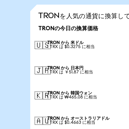
TRONを人気の通貨に換算し
TRONの今日の換算価格
TRON から 米ドル
🇺🇸
1 TRX は $0.3275 に相当
TRON から 日本円
🇯🇵
1 TRX は ￥51.87 に相当
TRON から 韓国ウォン
🇰🇷
1 TRX は ₩465.08 に相当
TRON から オーストラリアドル
🇦🇺
1 TRX は $0.4663 に相当