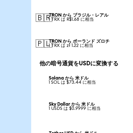
TRON から ブラジル・レアル
🇧🇷
1 TRX は R$1.68 に相当
TRON から ポーランド ズロチ
🇵🇱
1 TRX は zł 1.22 に相当
他の暗号通貨をUSDに変換する
Solana から 米ドル
1 SOL は $73.44 に相当
Sky Dollar から 米ドル
1 USDS は $0.9999 に相当