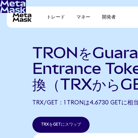
トレード
マネー
開発者
TRONをGuara
Entrance To
換（TRXからG
TRX/GET：1 TRONは4.6730 GETに
TRXをGETにスワップ