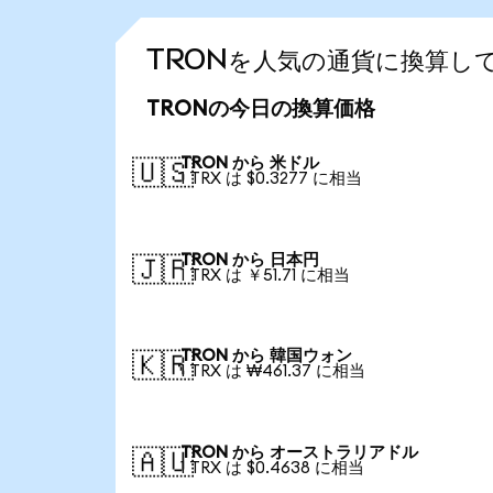
TRONを人気の通貨に換算し
TRONの今日の換算価格
TRON から 米ドル
🇺🇸
1 TRX は $0.3277 に相当
TRON から 日本円
🇯🇵
1 TRX は ￥51.71 に相当
TRON から 韓国ウォン
🇰🇷
1 TRX は ₩461.37 に相当
TRON から オーストラリアドル
🇦🇺
1 TRX は $0.4638 に相当