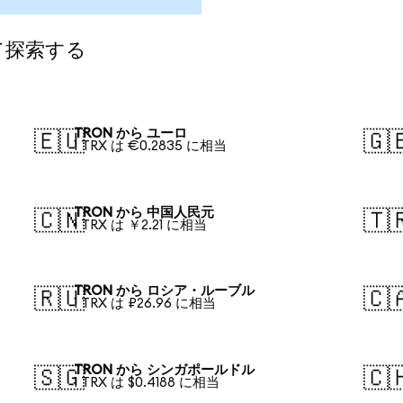
て探索する
TRON から ユーロ
🇪🇺
🇬
1 TRX は €0.2835 に相当
TRON から 中国人民元
🇨🇳
🇹
1 TRX は ￥2.21 に相当
TRON から ロシア・ルーブル
🇷🇺
🇨
1 TRX は ₽26.96 に相当
TRON から シンガポールドル
🇸🇬
🇨
1 TRX は $0.4188 に相当