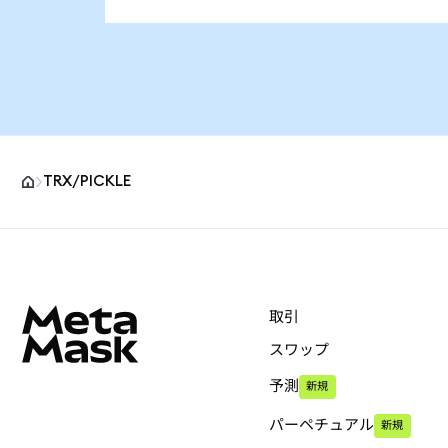
TRX/PICKLE
MetaMaskサイトフッター
取引
スワップ
予測
新規
パーペチュアル
新規