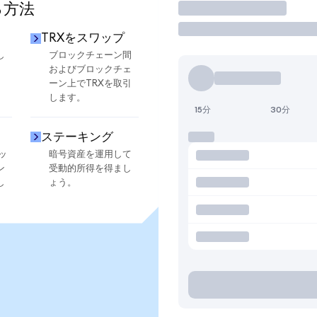
る方法
取引
TRXをスワップ
し
ブロックチェーン間
およびブロックチェ
ーン上でTRXを取引
します。
15分
30分
ステーキング
ッ
暗号資産を運用して
ン
受動的所得を得まし
し
ょう。