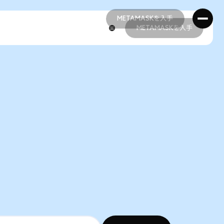
METAMASKを入手
METAMASKを入手
METAMASKを入手
METAMASKを入手