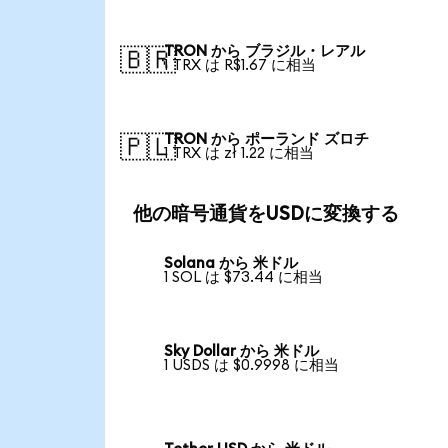
TRON から ブラジル・レアル
🇧🇷
1 TRX は R$1.67 に相当
TRON から ポーランド ズロチ
🇵🇱
1 TRX は zł 1.22 に相当
他の暗号通貨をUSDに変換する
Solana から 米ドル
1 SOL は $73.44 に相当
Sky Dollar から 米ドル
1 USDS は $0.9998 に相当