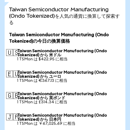
Taiwan Semiconductor Manufacturing
(Ondo Tokenized)を人気の通貨に換算して探索す
る
Taiwan Semiconductor Manufacturing (Ondo
Tokenized)の今日の換算価格
Taiwan Semiconductor Manufacturing (Ondo
🇺🇸
Tokenized) から 米ドル
1 TSMon は $422.95 に相当
Taiwan Semiconductor Manufacturing (Ondo
🇪🇺
Tokenized) から ユーロ
1 TSMon は €367.13 に相当
Taiwan Semiconductor Manufacturing (Ondo
🇬🇧
Tokenized) から 英ポンド
1 TSMon は £314.34 に相当
Taiwan Semiconductor Manufacturing (Ondo
🇯🇵
Tokenized) から 日本円
1 TSMon は ￥67,025.69 に相当