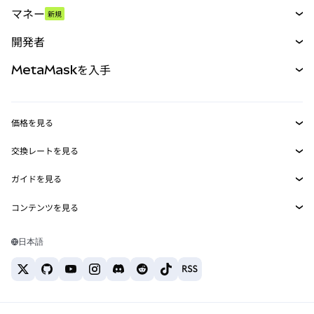
スワップ
マネー
新規
予測
新規
購入
開発者
パーペチュアル
新規
カード
ドキュメントを表示
MetaMaskを入手
RWA
mUSD
新規
ダッシュボード
トランザクションシールド
収益化
Smart Accounts Kit
Agent Wallet
新規
価格を見る
埋め込みウォレット
Snaps
ビットコインの価格
交換レートを見る
MetaMask Connect
イーサリアムの価格
報酬
新規
BTC→USD
Solanaの価格
ガイドを見る
Snaps
セキュリティ
ETH→USD
BTCの購入
Shiba Inuの価格
USDT→INR
コンテンツを見る
Web3サービス
サポート
ETHの購入
Pepeの価格
ビットコインウォレット
BTC→USDT
SOLの購入
キャリア
Tetherの価格
Solanaウォレット
日本語
BTC→INR
PEPEの購入
お問い合わせ
USDCの価格
おすすめの暗号資産カード
ETH→USDT
USDTの購入
Chanlinkの価格
おすすめのモバイル暗号資産ウォレット
USDT→PHP
USDCの購入
Polymarketとは？
BTC→EUR