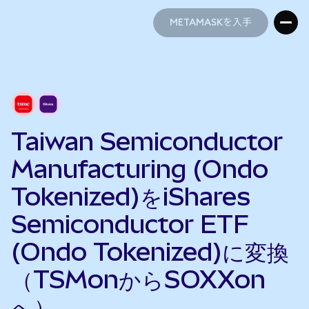
METAMASKを入手
METAMASKを入手
Taiwan Semiconductor
Manufacturing (Ondo
Tokenized)をiShares
Semiconductor ETF
(Ondo Tokenized)に変換
（TSMonからSOXXon
へ）