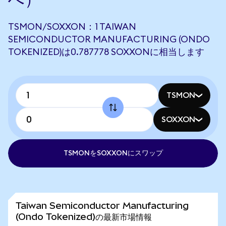
TSMON/SOXXON：1 TAIWAN
SEMICONDUCTOR MANUFACTURING (ONDO
TOKENIZED)は0.787778 SOXXONに相当します
TSMON
SOXXON
TSMONをSOXXONにスワップ
Taiwan Semiconductor Manufacturing
(Ondo Tokenized)の最新市場情報