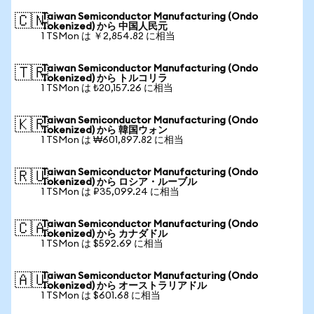
Taiwan Semiconductor Manufacturing (Ondo
🇨🇳
Tokenized) から 中国人民元
1 TSMon は ￥2,854.82 に相当
Taiwan Semiconductor Manufacturing (Ondo
🇹🇷
Tokenized) から トルコリラ
1 TSMon は ₺20,157.26 に相当
Taiwan Semiconductor Manufacturing (Ondo
🇰🇷
Tokenized) から 韓国ウォン
1 TSMon は ₩601,897.82 に相当
Taiwan Semiconductor Manufacturing (Ondo
🇷🇺
Tokenized) から ロシア・ルーブル
1 TSMon は ₽35,099.24 に相当
Taiwan Semiconductor Manufacturing (Ondo
🇨🇦
Tokenized) から カナダドル
1 TSMon は $592.69 に相当
Taiwan Semiconductor Manufacturing (Ondo
🇦🇺
Tokenized) から オーストラリアドル
1 TSMon は $601.68 に相当