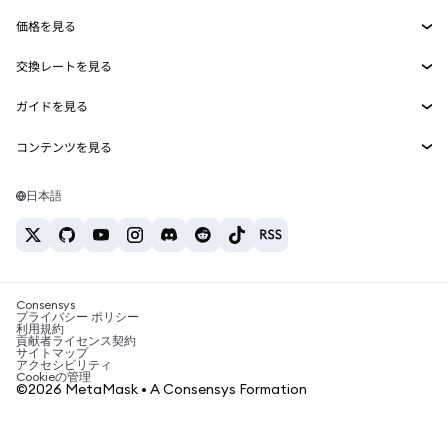
Smart Accounts Kit
Agent Wallet
新規
価格を見る
埋め込みウォレット
Snaps
ビットコインの価格
交換レートを見る
MetaMask Connect
イーサリアムの価格
報酬
新規
BTC→USD
Solanaの価格
ガイドを見る
Snaps
セキュリティ
ETH→USD
BTCの購入
Shiba Inuの価格
USDT→INR
コンテンツを見る
Web3サービス
サポート
ETHの購入
Pepeの価格
ビットコインウォレット
BTC→USDT
SOLの購入
キャリア
Tetherの価格
Solanaウォレット
日本語
BTC→INR
PEPEの購入
お問い合わせ
USDCの価格
おすすめの暗号資産カード
ETH→USDT
USDTの購入
Chanlinkの価格
おすすめのモバイル暗号資産ウォレット
USDT→PHP
USDCの購入
Polymarketとは？
BTC→EUR
SHIBの購入
Consensys
税制関連ニュース
プライバシー ポリシー
利用規約
BNBの購入
貢献者ライセンス契約
暗号資産の購入方法は？
サイトマップ
アクセシビリティ
ビットコインを売るには？
Cookieの管理
©2026 MetaMask • A Consensys Formation