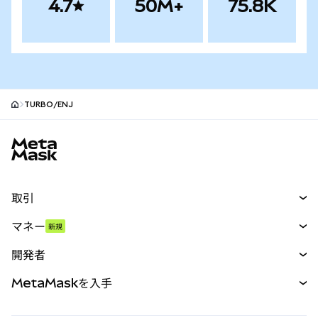
4.7
50M+
75.8K
TURBO/ENJ
MetaMaskサイトフッター
取引
スワップ
マネー
新規
予測
新規
購入
開発者
パーペチュアル
新規
カード
ドキュメントを表示
MetaMaskを入手
RWA
mUSD
新規
ダッシュボード
トランザクションシールド
収益化