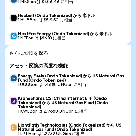
1 MKSIon は $306.46 に相当
Hubbell (Ondo Tokenized) から 米ドル
1 HUBBon は $519.50 に相当
NextEra Energy (Ondo Tokenized) から 米ドル
1 NEEon は $86.10 に相当
さらに変換を探る
アセット変換の高度な機能
Energy Fuels (Ondo Tokenized) から US Natural Gas
Fund (Ondo Tokenized)
1 UUUUon は 1.4680 UNGon に相当
KraneShares CSI China Internet ETF (Ondo
Tokenized) から US Natural Gas Fund (Ondo
Tokenized)
1 KWEBon は 2.9680 UNGon に相当
LightPath Technologies (Ondo Tokenized) から US
Natural Gas Fund (Ondo Tokenized)
1 LPTHon は 1.2789 UNGon に相当