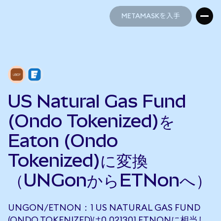
METAMASKを入手
METAMASKを入手
US Natural Gas Fund
(Ondo Tokenized)を
Eaton (Ondo
Tokenized)に変換
（UNGonからETNonへ）
UNGON/ETNON：1 US NATURAL GAS FUND
(ONDO TOKENIZED)は0.021301 ETNONに相当し