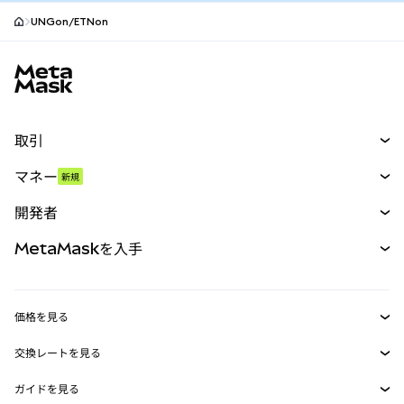
UNGon/ETNon
MetaMaskサイトフッター
取引
スワップ
マネー
新規
予測
新規
購入
開発者
パーペチュアル
新規
カード
ドキュメントを表示
MetaMaskを入手
RWA
mUSD
新規
ダッシュボード
トランザクションシールド
収益化
Smart Accounts Kit
Agent Wallet
新規
価格を見る
埋め込みウォレット
Snaps
ビットコインの価格
交換レートを見る
MetaMask Connect
イーサリアムの価格
報酬
新規
BTC→USD
Solanaの価格
ガイドを見る
Snaps
セキュリティ
ETH→USD