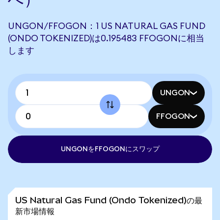
UNGON/FFOGON：1 US NATURAL GAS FUND
(ONDO TOKENIZED)は0.195483 FFOGONに相当
します
UNGON
FFOGON
UNGONをFFOGONにスワップ
US Natural Gas Fund (Ondo Tokenized)の最
新市場情報