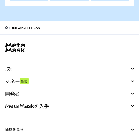
UNGon/FFOGon
MetaMaskサイトフッター
取引
スワップ
マネー
新規
予測
新規
購入
開発者
パーペチュアル
新規
カード
ドキュメントを表示
MetaMaskを入手
RWA
mUSD
新規
ダッシュボード
トランザクションシールド
収益化
Smart Accounts Kit
Agent Wallet
新規
価格を見る
埋め込みウォレット
Snaps
ビットコインの価格