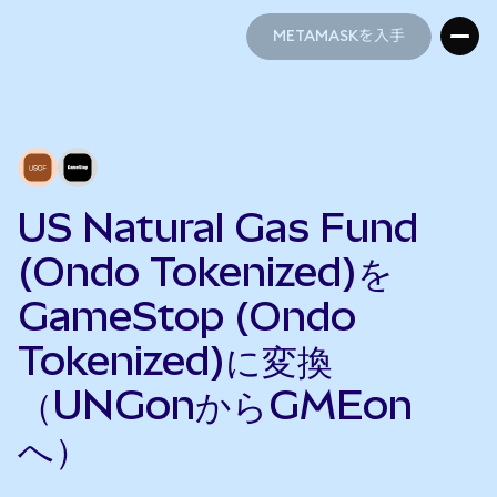
METAMASKを入手
METAMASKを入手
US Natural Gas Fund
(Ondo Tokenized)を
GameStop (Ondo
Tokenized)に変換
（UNGonからGMEon
へ）