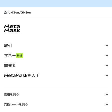
UNGon/GMEon
MetaMaskサイトフッター
取引
スワップ
マネー
新規
予測
新規
購入
開発者
パーペチュアル
新規
カード
ドキュメントを表示
MetaMaskを入手
RWA
mUSD
新規
ダッシュボード
トランザクションシールド
収益化
Smart Accounts Kit
Agent Wallet
新規
価格を見る
埋め込みウォレット
Snaps
ビットコインの価格
交換レートを見る
MetaMask Connect
イーサリアムの価格
報酬
新規
BTC→USD