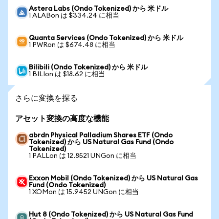
Astera Labs (Ondo Tokenized) から 米ドル
1 ALABon は $334.24 に相当
Quanta Services (Ondo Tokenized) から 米ドル
1 PWRon は $674.48 に相当
Bilibili (Ondo Tokenized) から 米ドル
1 BILIon は $18.62 に相当
さらに変換を探る
アセット変換の高度な機能
abrdn Physical Palladium Shares ETF (Ondo
Tokenized) から US Natural Gas Fund (Ondo
Tokenized)
1 PALLon は 12.8521 UNGon に相当
Exxon Mobil (Ondo Tokenized) から US Natural Gas
Fund (Ondo Tokenized)
1 XOMon は 15.9452 UNGon に相当
Hut 8 (Ondo Tokenized) から US Natural Gas Fund