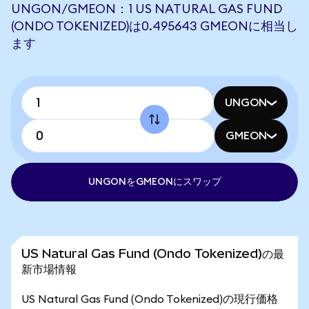
UNGON/GMEON：1 US NATURAL GAS FUND
(ONDO TOKENIZED)は0.495643 GMEONに相当し
ます
UNGON
GMEON
UNGONをGMEONにスワップ
US Natural Gas Fund (Ondo Tokenized)の最
新市場情報
US Natural Gas Fund (Ondo Tokenized)の現行価格