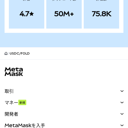
4.7
50M+
75.8K
USDC/FOLD
MetaMaskサイトフッター
取引
スワップ
マネー
新規
予測
新規
購入
開発者
パーペチュアル
新規
カード
ドキュメントを表示
MetaMaskを入手
RWA