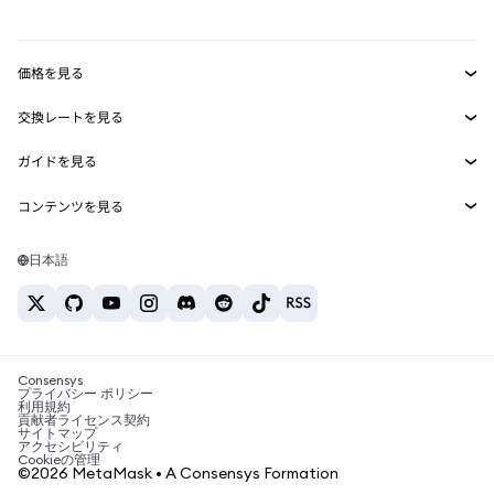
mUSD
新規
ダッシュボード
トランザクションシールド
収益化
Smart Accounts Kit
Agent Wallet
新規
価格を見る
埋め込みウォレット
Snaps
ビットコインの価格
交換レートを見る
MetaMask Connect
イーサリアムの価格
報酬
新規
BTC→USD
Solanaの価格
ガイドを見る
Snaps
セキュリティ
ETH→USD
BTCの購入
Shiba Inuの価格
USDT→INR
コンテンツを見る
Web3サービス
サポート
ETHの購入
Pepeの価格
ビットコインウォレット
BTC→USDT
SOLの購入
キャリア
Tetherの価格
Solanaウォレット
日本語
BTC→INR
PEPEの購入
お問い合わせ
USDCの価格
おすすめの暗号資産カード
ETH→USDT
USDTの購入
Chanlinkの価格
おすすめのモバイル暗号資産ウォレット
USDT→PHP
USDCの購入
Polymarketとは？
BTC→EUR
SHIBの購入
Consensys
税制関連ニュース
プライバシー ポリシー
利用規約
BNBの購入
貢献者ライセンス契約
暗号資産の購入方法は？
サイトマップ
アクセシビリティ
ビットコインを売るには？
Cookieの管理
©2026 MetaMask • A Consensys Formation