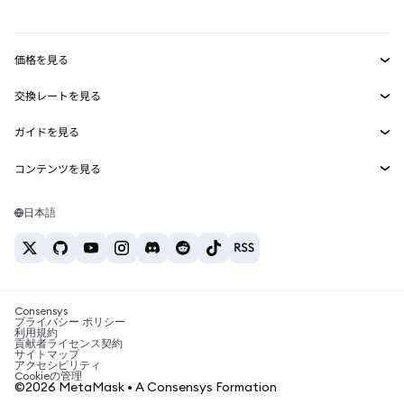
mUSD
新規
ダッシュボード
トランザクションシールド
収益化
Smart Accounts Kit
Agent Wallet
新規
価格を見る
埋め込みウォレット
Snaps
ビットコインの価格
交換レートを見る
MetaMask Connect
イーサリアムの価格
報酬
新規
BTC→USD
Solanaの価格
ガイドを見る
Snaps
セキュリティ
ETH→USD
BTCの購入
Shiba Inuの価格
USDT→INR
コンテンツを見る
Web3サービス
サポート
ETHの購入
Pepeの価格
ビットコインウォレット
BTC→USDT
SOLの購入
キャリア
Tetherの価格
Solanaウォレット
日本語
BTC→INR
PEPEの購入
お問い合わせ
USDCの価格
おすすめの暗号資産カード
ETH→USDT
USDTの購入
Chanlinkの価格
おすすめのモバイル暗号資産ウォレット
USDT→PHP
USDCの購入
Polymarketとは？
BTC→EUR
SHIBの購入
Consensys
税制関連ニュース
プライバシー ポリシー
利用規約
BNBの購入
貢献者ライセンス契約
暗号資産の購入方法は？
サイトマップ
アクセシビリティ
ビットコインを売るには？
Cookieの管理
©2026 MetaMask • A Consensys Formation