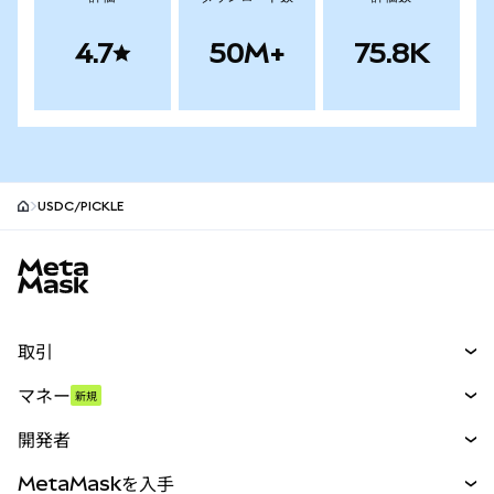
4.7
50M+
75.8K
USDC/PICKLE
MetaMaskサイトフッター
取引
スワップ
マネー
新規
予測
新規
購入
開発者
パーペチュアル
新規
カード
ドキュメントを表示
MetaMaskを入手
RWA