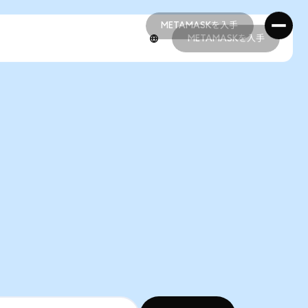
METAMASKを入手
METAMASKを入手
METAMASKを入手
METAMASKを入手