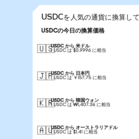
USDCを人気の通貨に換算し
USDCの今日の換算価格
USDC から 米ドル
🇺🇸
1 USDC は $0.9996 に相当
USDC から 日本円
🇯🇵
1 USDC は ￥157.75 に相当
USDC から 韓国ウォン
🇰🇷
1 USDC は ₩1,407.36 に相当
USDC から オーストラリアドル
🇦🇺
1 USDC は $1.41 に相当