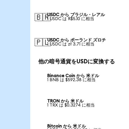
USDC から ブラジル・レアル
🇧🇷
1 USDC は R$5.10 に相当
USDC から ポーランド ズロチ
🇵🇱
1 USDC は zł 3.71 に相当
他の暗号通貨をUSDに変換する
Binance Coin から 米ドル
1 BNB は $592.38 に相当
TRON から 米ドル
1 TRX は $0.3274 に相当
Bitcoin から 米ドル