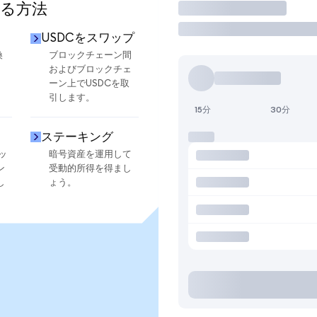
する方法
取引
USDCをスワップ
換
ブロックチェーン間
およびブロックチェ
ーン上でUSDCを取
引します。
15分
30分
ステーキング
ッ
暗号資産を運用して
ン
受動的所得を得まし
し
ょう。