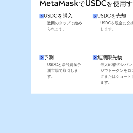
MetaMaskでUSDCを使用
USDCを購入
USDCを売却
数回のタップで始め
USDCを現金に交
られます。
します。
予測
無期限先物
USDCと暗号資産予
最大50倍のレバレ
測市場で取引しま
ジでトークンをロ
す。
グまたはショート
ます。