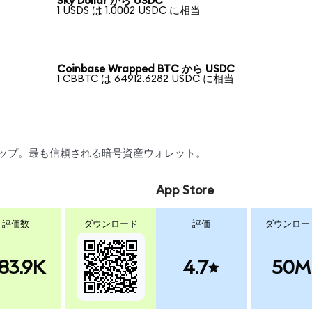
Sky Dollar から USDC
1 USDS は 1.0002 USDC に相当
Coinbase Wrapped BTC から USDC
1 CBBTC は 64912.6282 USDC に相当
スワップ。最も信頼される暗号資産ウォレット。
App Store
評価数
ダウンロード
評価
ダウンロー
83.9K
4.7
50M