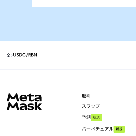
USDC/RBN
MetaMaskサイトフッター
取引
スワップ
予測
新規
パーペチュアル
新規