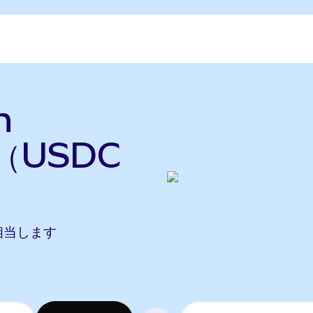
n
換（USDC
Nに相当します