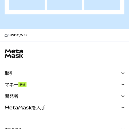
USDC/VSP
MetaMaskサイトフッター
取引
スワップ
マネー
新規
予測
新規
購入
開発者
パーペチュアル
新規
カード
ドキュメントを表示
MetaMaskを入手
RWA
mUSD
新規
ダッシュボード
トランザクションシールド
収益化
Smart Accounts Kit
Agent Wallet
新規