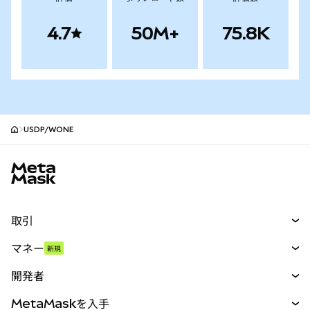
4.7
50M+
75.8K
USDP/WONE
MetaMaskサイトフッター
取引
スワップ
マネー
新規
予測
新規
購入
開発者
パーペチュアル
新規
カード
ドキュメントを表示
MetaMaskを入手
RWA