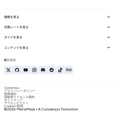
mUSD
新規
ダッシュボード
トランザクションシールド
収益化
Smart Accounts Kit
Agent Wallet
新規
価格を見る
埋め込みウォレット
Snaps
ビットコインの価格
交換レートを見る
MetaMask Connect
イーサリアムの価格
報酬
新規
BTC→USD
Solanaの価格
ガイドを見る
Snaps
セキュリティ
ETH→USD
BTCの購入
Shiba Inuの価格
USDT→INR
コンテンツを見る
Web3サービス
サポート
ETHの購入
Pepeの価格
ビットコインウォレット
BTC→USDT
SOLの購入
キャリア
Tetherの価格
Solanaウォレット
日本語
BTC→INR
PEPEの購入
お問い合わせ
USDCの価格
おすすめの暗号資産カード
ETH→USDT
USDTの購入
Chanlinkの価格
おすすめのモバイル暗号資産ウォレット
USDT→PHP
USDCの購入
Polymarketとは？
BTC→EUR
SHIBの購入
Consensys
税制関連ニュース
プライバシー ポリシー
利用規約
BNBの購入
貢献者ライセンス契約
暗号資産の購入方法は？
サイトマップ
アクセシビリティ
ビットコインを売るには？
Cookieの管理
©2026 MetaMask • A Consensys Formation