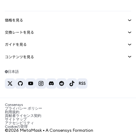
mUSD
新規
ダッシュボード
トランザクションシールド
収益化
Smart Accounts Kit
Agent Wallet
新規
価格を見る
埋め込みウォレット
Snaps
ビットコインの価格
交換レートを見る
MetaMask Connect
イーサリアムの価格
報酬
新規
BTC→USD
Solanaの価格
ガイドを見る
Snaps
セキュリティ
ETH→USD
BTCの購入
Shiba Inuの価格
USDT→INR
コンテンツを見る
Web3サービス
サポート
ETHの購入
Pepeの価格
ビットコインウォレット
BTC→USDT
SOLの購入
キャリア
Tetherの価格
Solanaウォレット
日本語
BTC→INR
PEPEの購入
お問い合わせ
USDCの価格
おすすめの暗号資産カード
ETH→USDT
USDTの購入
Chanlinkの価格
おすすめのモバイル暗号資産ウォレット
USDT→PHP
USDCの購入
Polymarketとは？
BTC→EUR
SHIBの購入
Consensys
税制関連ニュース
プライバシー ポリシー
利用規約
BNBの購入
貢献者ライセンス契約
暗号資産の購入方法は？
サイトマップ
アクセシビリティ
ビットコインを売るには？
Cookieの管理
©2026 MetaMask • A Consensys Formation