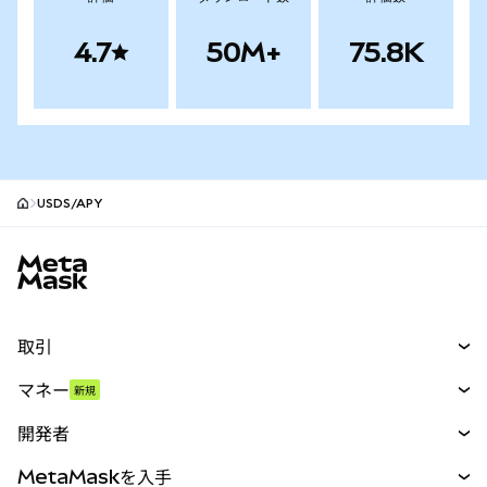
4.7
50M+
75.8K
USDS/APY
MetaMaskサイトフッター
取引
スワップ
マネー
新規
予測
新規
購入
開発者
パーペチュアル
新規
カード
ドキュメントを表示
MetaMaskを入手
RWA