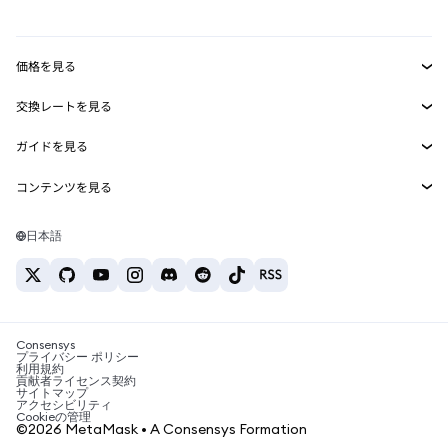
mUSD
新規
ダッシュボード
トランザクションシールド
収益化
Smart Accounts Kit
Agent Wallet
新規
価格を見る
埋め込みウォレット
Snaps
ビットコインの価格
交換レートを見る
MetaMask Connect
イーサリアムの価格
報酬
新規
BTC→USD
Solanaの価格
ガイドを見る
Snaps
セキュリティ
ETH→USD
BTCの購入
Shiba Inuの価格
USDT→INR
コンテンツを見る
Web3サービス
サポート
ETHの購入
Pepeの価格
ビットコインウォレット
BTC→USDT
SOLの購入
キャリア
Tetherの価格
Solanaウォレット
日本語
BTC→INR
PEPEの購入
お問い合わせ
USDCの価格
おすすめの暗号資産カード
ETH→USDT
USDTの購入
Chanlinkの価格
おすすめのモバイル暗号資産ウォレット
USDT→PHP
USDCの購入
Polymarketとは？
BTC→EUR
SHIBの購入
Consensys
税制関連ニュース
プライバシー ポリシー
利用規約
BNBの購入
貢献者ライセンス契約
暗号資産の購入方法は？
サイトマップ
アクセシビリティ
ビットコインを売るには？
Cookieの管理
©2026 MetaMask • A Consensys Formation