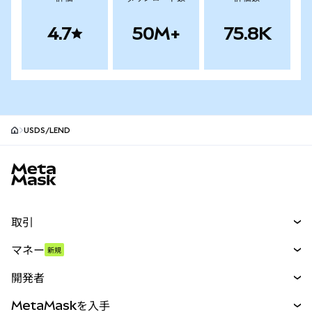
4.7
50M+
75.8K
USDS/LEND
MetaMaskサイトフッター
取引
スワップ
マネー
新規
予測
新規
購入
開発者
パーペチュアル
新規
カード
ドキュメントを表示
MetaMaskを入手
RWA