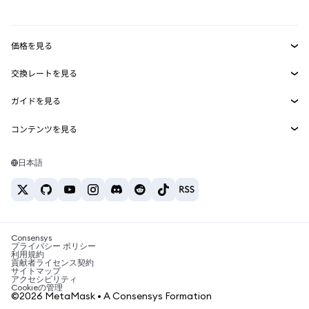
mUSD
新規
ダッシュボード
トランザクションシールド
収益化
Smart Accounts Kit
Agent Wallet
新規
価格を見る
埋め込みウォレット
Snaps
ビットコインの価格
交換レートを見る
MetaMask Connect
イーサリアムの価格
報酬
新規
BTC→USD
Solanaの価格
ガイドを見る
Snaps
セキュリティ
ETH→USD
BTCの購入
Shiba Inuの価格
USDT→INR
コンテンツを見る
Web3サービス
サポート
ETHの購入
Pepeの価格
ビットコインウォレット
BTC→USDT
SOLの購入
キャリア
Tetherの価格
Solanaウォレット
日本語
BTC→INR
PEPEの購入
お問い合わせ
USDCの価格
おすすめの暗号資産カード
ETH→USDT
USDTの購入
Chanlinkの価格
おすすめのモバイル暗号資産ウォレット
USDT→PHP
USDCの購入
Polymarketとは？
BTC→EUR
SHIBの購入
Consensys
税制関連ニュース
プライバシー ポリシー
利用規約
BNBの購入
貢献者ライセンス契約
暗号資産の購入方法は？
サイトマップ
アクセシビリティ
ビットコインを売るには？
Cookieの管理
©2026 MetaMask • A Consensys Formation