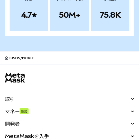
4.7
50M+
75.8K
USDS/PICKLE
MetaMaskサイトフッター
取引
スワップ
マネー
新規
予測
新規
購入
開発者
パーペチュアル
新規
カード
ドキュメントを表示
MetaMaskを入手
RWA