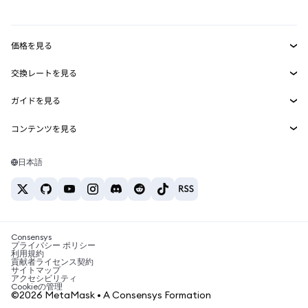
mUSD
新規
ダッシュボード
トランザクションシールド
収益化
Smart Accounts Kit
Agent Wallet
新規
価格を見る
埋め込みウォレット
Snaps
ビットコインの価格
交換レートを見る
MetaMask Connect
イーサリアムの価格
報酬
新規
BTC→USD
Solanaの価格
ガイドを見る
Snaps
セキュリティ
ETH→USD
BTCの購入
Shiba Inuの価格
USDT→INR
コンテンツを見る
Web3サービス
サポート
ETHの購入
Pepeの価格
ビットコインウォレット
BTC→USDT
SOLの購入
キャリア
Tetherの価格
Solanaウォレット
日本語
BTC→INR
PEPEの購入
お問い合わせ
USDCの価格
おすすめの暗号資産カード
ETH→USDT
USDTの購入
Chanlinkの価格
おすすめのモバイル暗号資産ウォレット
USDT→PHP
USDCの購入
Polymarketとは？
BTC→EUR
SHIBの購入
Consensys
税制関連ニュース
プライバシー ポリシー
利用規約
BNBの購入
貢献者ライセンス契約
暗号資産の購入方法は？
サイトマップ
アクセシビリティ
ビットコインを売るには？
Cookieの管理
©2026 MetaMask • A Consensys Formation