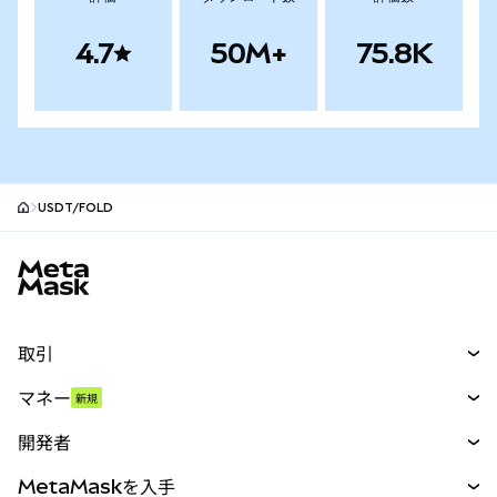
4.7
50M+
75.8K
USDT/FOLD
MetaMaskサイトフッター
取引
スワップ
マネー
新規
予測
新規
購入
開発者
パーペチュアル
新規
カード
ドキュメントを表示
MetaMaskを入手
RWA