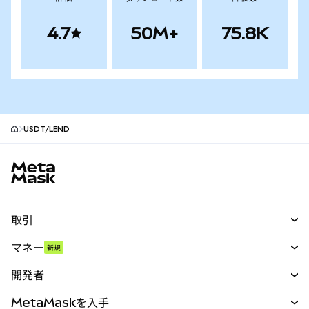
4.7
50M+
75.8K
USDT/LEND
MetaMaskサイトフッター
取引
スワップ
マネー
新規
予測
新規
購入
開発者
パーペチュアル
新規
カード
ドキュメントを表示
MetaMaskを入手
RWA