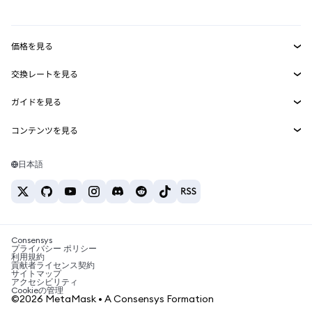
mUSD
新規
ダッシュボード
トランザクションシールド
収益化
Smart Accounts Kit
Agent Wallet
新規
価格を見る
埋め込みウォレット
Snaps
ビットコインの価格
交換レートを見る
MetaMask Connect
イーサリアムの価格
報酬
新規
BTC→USD
Solanaの価格
ガイドを見る
Snaps
セキュリティ
ETH→USD
BTCの購入
Shiba Inuの価格
USDT→INR
コンテンツを見る
Web3サービス
サポート
ETHの購入
Pepeの価格
ビットコインウォレット
BTC→USDT
SOLの購入
キャリア
Tetherの価格
Solanaウォレット
日本語
BTC→INR
PEPEの購入
お問い合わせ
USDCの価格
おすすめの暗号資産カード
ETH→USDT
USDTの購入
Chanlinkの価格
おすすめのモバイル暗号資産ウォレット
USDT→PHP
USDCの購入
Polymarketとは？
BTC→EUR
SHIBの購入
Consensys
税制関連ニュース
プライバシー ポリシー
利用規約
BNBの購入
貢献者ライセンス契約
暗号資産の購入方法は？
サイトマップ
アクセシビリティ
ビットコインを売るには？
Cookieの管理
©2026 MetaMask • A Consensys Formation