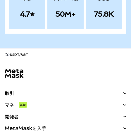
4.7
50M+
75.8K
USDT/RGT
MetaMaskサイトフッター
取引
スワップ
マネー
新規
予測
新規
購入
開発者
パーペチュアル
新規
カード
ドキュメントを表示
MetaMaskを入手
RWA