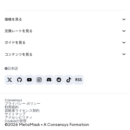
mUSD
新規
ダッシュボード
トランザクションシールド
収益化
Smart Accounts Kit
Agent Wallet
新規
価格を見る
埋め込みウォレット
Snaps
ビットコインの価格
交換レートを見る
MetaMask Connect
イーサリアムの価格
報酬
新規
BTC→USD
Solanaの価格
ガイドを見る
Snaps
セキュリティ
ETH→USD
BTCの購入
Shiba Inuの価格
USDT→INR
コンテンツを見る
Web3サービス
サポート
ETHの購入
Pepeの価格
ビットコインウォレット
BTC→USDT
SOLの購入
キャリア
Tetherの価格
Solanaウォレット
日本語
BTC→INR
PEPEの購入
お問い合わせ
USDCの価格
おすすめの暗号資産カード
ETH→USDT
USDTの購入
Chanlinkの価格
おすすめのモバイル暗号資産ウォレット
USDT→PHP
USDCの購入
Polymarketとは？
BTC→EUR
SHIBの購入
Consensys
税制関連ニュース
プライバシー ポリシー
利用規約
BNBの購入
貢献者ライセンス契約
暗号資産の購入方法は？
サイトマップ
アクセシビリティ
ビットコインを売るには？
Cookieの管理
©2026 MetaMask • A Consensys Formation