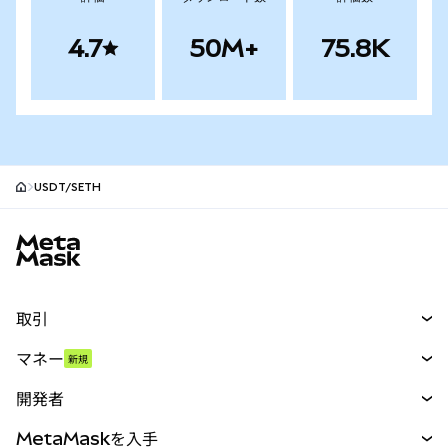
4.7
50M+
75.8K
USDT/SETH
MetaMaskサイトフッター
取引
スワップ
マネー
新規
予測
新規
購入
開発者
パーペチュアル
新規
カード
ドキュメントを表示
MetaMaskを入手
RWA