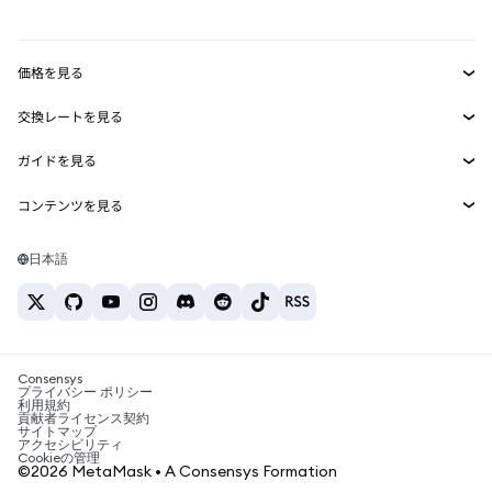
mUSD
新規
ダッシュボード
トランザクションシールド
収益化
Smart Accounts Kit
Agent Wallet
新規
価格を見る
埋め込みウォレット
Snaps
ビットコインの価格
交換レートを見る
MetaMask Connect
イーサリアムの価格
報酬
新規
BTC→USD
Solanaの価格
ガイドを見る
Snaps
セキュリティ
ETH→USD
BTCの購入
Shiba Inuの価格
USDT→INR
コンテンツを見る
Web3サービス
サポート
ETHの購入
Pepeの価格
ビットコインウォレット
BTC→USDT
SOLの購入
キャリア
Tetherの価格
Solanaウォレット
日本語
BTC→INR
PEPEの購入
お問い合わせ
USDCの価格
おすすめの暗号資産カード
ETH→USDT
USDTの購入
Chanlinkの価格
おすすめのモバイル暗号資産ウォレット
USDT→PHP
USDCの購入
Polymarketとは？
BTC→EUR
SHIBの購入
Consensys
税制関連ニュース
プライバシー ポリシー
利用規約
BNBの購入
貢献者ライセンス契約
暗号資産の購入方法は？
サイトマップ
アクセシビリティ
ビットコインを売るには？
Cookieの管理
©2026 MetaMask • A Consensys Formation