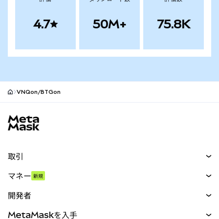
4.7
50M+
75.8K
VNQon/BTGon
MetaMaskサイトフッター
取引
スワップ
マネー
新規
予測
新規
購入
開発者
パーペチュアル
新規
カード
ドキュメントを表示
MetaMaskを入手