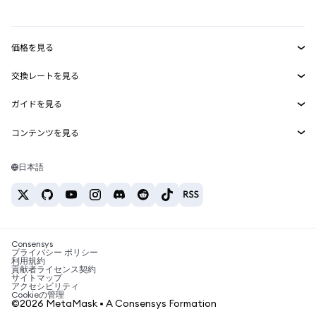
RWA
mUSD
新規
ダッシュボード
トランザクションシールド
収益化
Smart Accounts Kit
Agent Wallet
新規
価格を見る
埋め込みウォレット
Snaps
ビットコインの価格
交換レートを見る
MetaMask Connect
イーサリアムの価格
報酬
新規
BTC→USD
Solanaの価格
ガイドを見る
Snaps
セキュリティ
ETH→USD
BTCの購入
Shiba Inuの価格
USDT→INR
コンテンツを見る
Web3サービス
サポート
ETHの購入
Pepeの価格
ビットコインウォレット
BTC→USDT
SOLの購入
キャリア
Tetherの価格
Solanaウォレット
日本語
BTC→INR
PEPEの購入
お問い合わせ
USDCの価格
おすすめの暗号資産カード
ETH→USDT
USDTの購入
Chanlinkの価格
おすすめのモバイル暗号資産ウォレット
USDT→PHP
USDCの購入
Polymarketとは？
BTC→EUR
SHIBの購入
Consensys
税制関連ニュース
プライバシー ポリシー
利用規約
BNBの購入
貢献者ライセンス契約
暗号資産の購入方法は？
サイトマップ
アクセシビリティ
ビットコインを売るには？
Cookieの管理
©2026 MetaMask • A Consensys Formation