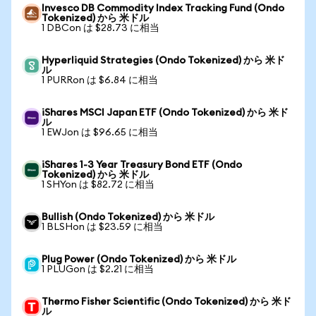
Invesco DB Commodity Index Tracking Fund (Ondo
Tokenized) から 米ドル
1 DBCon は $28.73 に相当
Hyperliquid Strategies (Ondo Tokenized) から 米ド
ル
1 PURRon は $6.84 に相当
iShares MSCI Japan ETF (Ondo Tokenized) から 米ド
ル
1 EWJon は $96.65 に相当
iShares 1-3 Year Treasury Bond ETF (Ondo
Tokenized) から 米ドル
1 SHYon は $82.72 に相当
Bullish (Ondo Tokenized) から 米ドル
1 BLSHon は $23.59 に相当
Plug Power (Ondo Tokenized) から 米ドル
1 PLUGon は $2.21 に相当
Thermo Fisher Scientific (Ondo Tokenized) から 米ド
ル