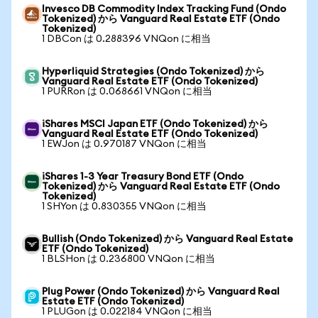
Invesco DB Commodity Index Tracking Fund (Ondo
Tokenized) から Vanguard Real Estate ETF (Ondo
Tokenized)
1 DBCon は 0.288396 VNQon に相当
Hyperliquid Strategies (Ondo Tokenized) から
Vanguard Real Estate ETF (Ondo Tokenized)
1 PURRon は 0.068661 VNQon に相当
iShares MSCI Japan ETF (Ondo Tokenized) から
Vanguard Real Estate ETF (Ondo Tokenized)
1 EWJon は 0.970187 VNQon に相当
iShares 1-3 Year Treasury Bond ETF (Ondo
Tokenized) から Vanguard Real Estate ETF (Ondo
Tokenized)
1 SHYon は 0.830355 VNQon に相当
Bullish (Ondo Tokenized) から Vanguard Real Estate
ETF (Ondo Tokenized)
1 BLSHon は 0.236800 VNQon に相当
Plug Power (Ondo Tokenized) から Vanguard Real
Estate ETF (Ondo Tokenized)
1 PLUGon は 0.022184 VNQon に相当