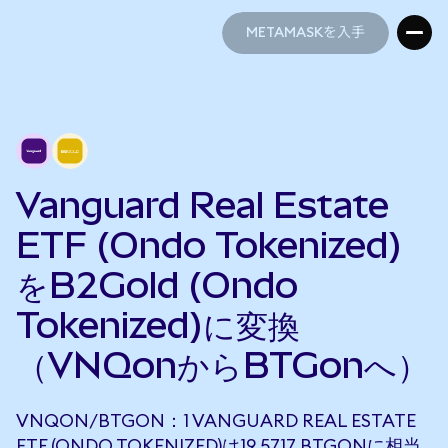
METAMASKを入手
METAMASKを入手
Vanguard Real Estate
ETF (Ondo Tokenized)
をB2Gold (Ondo
Tokenized)に変換
（VNQonからBTGonへ）
VNQON/BTGON：1 VANGUARD REAL ESTATE
ETF (ONDO TOKENIZED)は19.5717 BTGONに相当