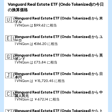
Vanguard Real Estate ETF (Ondo Tokenized)の今日
の換算価格
Vanguard Real Estate ETF (Ondo Tokenized) から 米
🇺🇸
ドル
1 VNQon は $99.62 に相当
Vanguard Real Estate ETF (Ondo Tokenized) から ユ
🇪🇺
ーロ
1 VNQon は €86.20 に相当
Vanguard Real Estate ETF (Ondo Tokenized) から 英
🇬🇧
ポンド
1 VNQon は £73.84 に相当
Vanguard Real Estate ETF (Ondo Tokenized) から 日
🇯🇵
本円
1 VNQon は ￥15,720.45 に相当
Vanguard Real Estate ETF (Ondo Tokenized) から 中
🇨🇳
国人民元
1 VNQon は ￥672.14 に相当
Vanguard Real Estate ETF (Ondo Tokenized) から ト