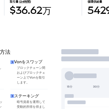
取引量
(24時間)
循環供給量
$36.62万
5429
る方法
取引
Vonをスワップ
し
ブロックチェーン間
およびブロックチェ
ーン上でVonを取引
します。
15分
30分
ステーキング
ッ
暗号資産を運用して
ン
受動的所得を得まし