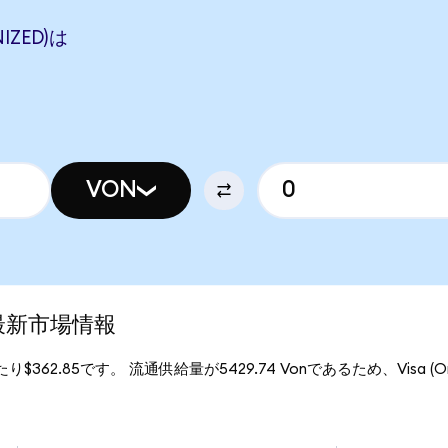
IZED)は
VON
)の最新市場情報
あたり$362.85です。 流通供給量が5429.74 Vonであるため、Visa (On