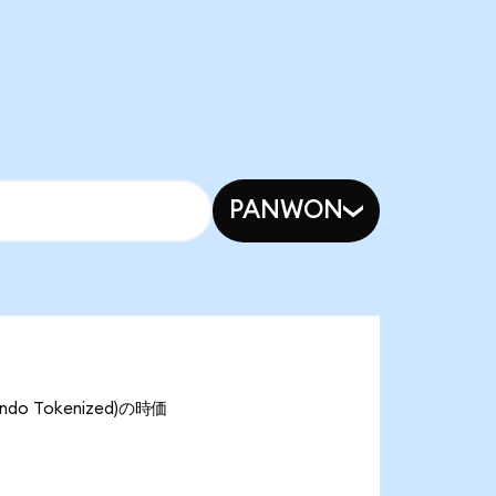
PANWON
do Tokenized)の時価