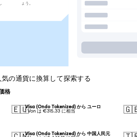
し
ょう。
ed)を人気の通貨に換算して探索する
算価格
Visa (Ondo Tokenized) から ユーロ
🇪🇺
🇬
1 Von は €315.33 に相当
Visa (Ondo Tokenized) から 中国人民元
🇨🇳
🇹