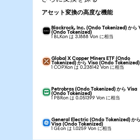
アセット変換の高度な機能
Blackrock, Inc. (Ondo Tokenized) から 
(Ondo Tokenized)
1 BLKon は 3.1888 Von に相当
Global X Copper Miners ETF (Ondo
Tokenized) から Visa (Ondo Tokenized)
1 COPXon は 0.238142 Von に相当
Petrobras (Ondo Tokenized) から Visa
(Ondo Tokenized)
1 PBRon は 0.051399 Von に相当
General Electric (Ondo Tokenized) か
Visa (Ondo Tokenized)
1 GEon は 1.0259 Von に相当