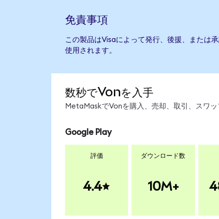
免責事項
この製品はVisaによって発行、後援、または
使用されます。
数秒でVonを入手
MetaMaskでVonを購入、売却、取引、ス
Google Play
評価
ダウンロード数
4.4
10M+
4