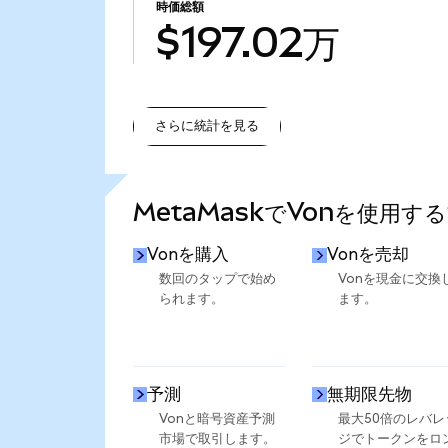
時価総額
$197.02万
さらに統計を見る
さらに統計を見る
MetaMaskでVonを使用す
Vonを購入
Vonを売却
数回のタップで始め
Vonを現金に交換
られます。
ます。
予測
無期限先物
Vonと暗号資産予測
最大50倍のレバレ
市場で取引します。
ジでトークンをロ