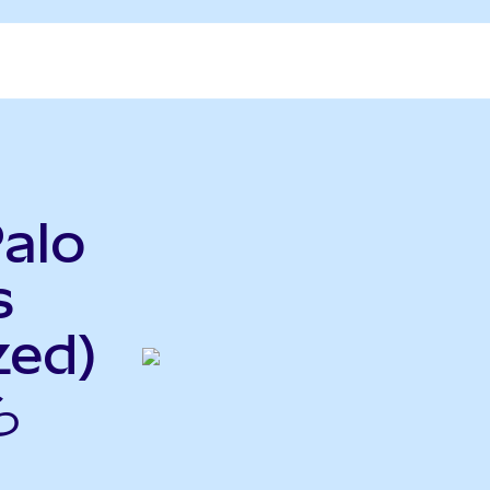
alo
s
zed)
ら