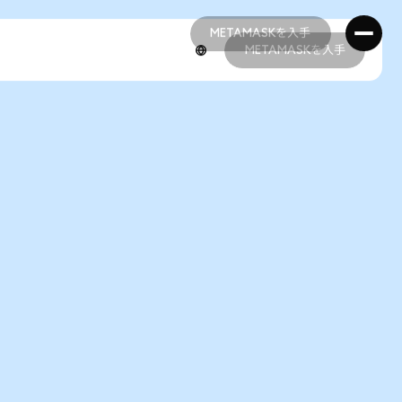
METAMASKを入手
METAMASKを入手
METAMASKを入手
METAMASKを入手