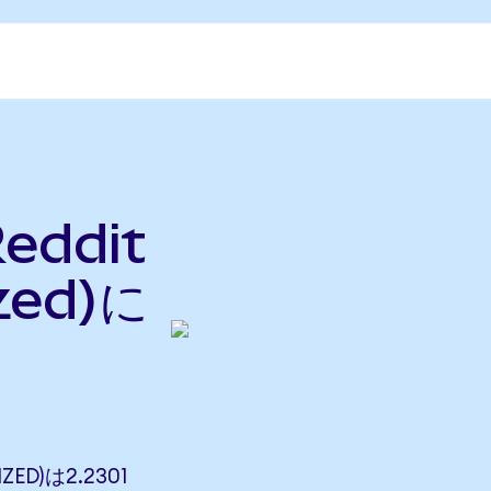
eddit
zed)に
ZED)は2.2301