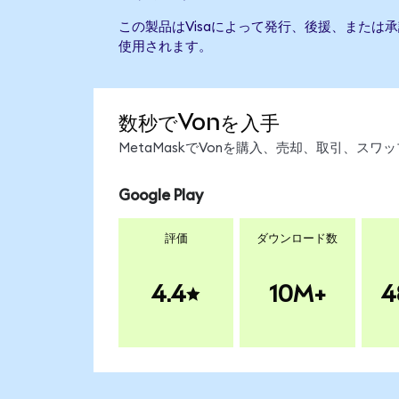
この製品はVisaによって発行、後援、または
使用されます。
数秒でVonを入手
MetaMaskでVonを購入、売却、取引、ス
Google Play
評価
ダウンロード数
4.4
10M+
4