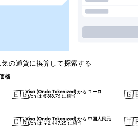
ed)を人気の通貨に換算して探索する
算価格
Visa (Ondo Tokenized) から ユーロ
🇪🇺
🇬
1 Von は €313.76 に相当
Visa (Ondo Tokenized) から 中国人民元
🇨🇳
🇹
1 Von は ￥2,447.25 に相当