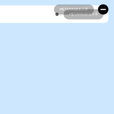
METAMASKを入手
METAMASKを入手
METAMASKを入手
METAMASKを入手