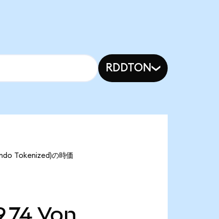
RDDTON
do Tokenized)の時価
.74
Von