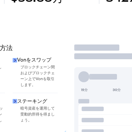
る方法
取引
Vonをスワップ
し
ブロックチェーン間
およびブロックチェ
ーン上でVonを取引
します。
15分
30分
ステーキング
ッ
暗号資産を運用して
ン
受動的所得を得まし
し
ょう。