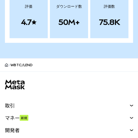
評価
ダウンロード数
評価数
4.7
50M+
75.8K
WBTC/LEND
MetaMaskサイトフッター
取引
スワップ
マネー
新規
予測
新規
購入
開発者
パーペチュアル
新規
カード
ドキュメントを表示