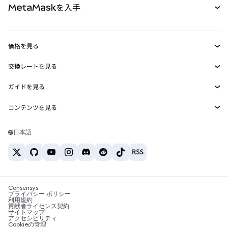
MetaMaskを入手
RWA
mUSD
新規
ダッシュボード
トランザクションシールド
収益化
Smart Accounts Kit
Agent Wallet
新規
価格を見る
埋め込みウォレット
Snaps
ビットコインの価格
交換レートを見る
MetaMask Connect
イーサリアムの価格
報酬
新規
BTC→USD
Solanaの価格
ガイドを見る
Snaps
セキュリティ
ETH→USD
BTCの購入
Shiba Inuの価格
USDT→INR
コンテンツを見る
Web3サービス
サポート
ETHの購入
Pepeの価格
ビットコインウォレット
BTC→USDT
SOLの購入
キャリア
Tetherの価格
Solanaウォレット
日本語
BTC→INR
PEPEの購入
お問い合わせ
USDCの価格
おすすめの暗号資産カード
ETH→USDT
USDTの購入
Chanlinkの価格
おすすめのモバイル暗号資産ウォレット
USDT→PHP
USDCの購入
Polymarketとは？
BTC→EUR
SHIBの購入
Consensys
税制関連ニュース
プライバシー ポリシー
利用規約
BNBの購入
貢献者ライセンス契約
暗号資産の購入方法は？
サイトマップ
アクセシビリティ
ビットコインを売るには？
Cookieの管理