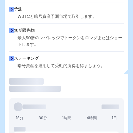
予測
WBTCと暗号資産予測市場で取引します。
無期限先物
最大50倍のレバレッジでトークンをロングまたはショー
トします。
ステーキング
暗号資産を運用して受動的所得を得ましょう。
取引
15分
30分
1時間
4時間
1日