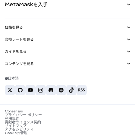
MetaMaskを入手
RWA
mUSD
新規
ダッシュボード
トランザクションシールド
収益化
Smart Accounts Kit
Agent Wallet
新規
価格を見る
埋め込みウォレット
Snaps
ビットコインの価格
交換レートを見る
MetaMask Connect
イーサリアムの価格
報酬
新規
BTC→USD
Solanaの価格
ガイドを見る
Snaps
セキュリティ
ETH→USD
BTCの購入
Shiba Inuの価格
USDT→INR
コンテンツを見る
Web3サービス
サポート
ETHの購入
Pepeの価格
ビットコインウォレット
BTC→USDT
SOLの購入
キャリア
Tetherの価格
Solanaウォレット
日本語
BTC→INR
PEPEの購入
お問い合わせ
USDCの価格
おすすめの暗号資産カード
ETH→USDT
USDTの購入
Chanlinkの価格
おすすめのモバイル暗号資産ウォレット
USDT→PHP
USDCの購入
Polymarketとは？
BTC→EUR
SHIBの購入
Consensys
税制関連ニュース
プライバシー ポリシー
利用規約
BNBの購入
貢献者ライセンス契約
暗号資産の購入方法は？
サイトマップ
アクセシビリティ
ビットコインを売るには？
Cookieの管理