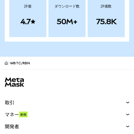
評価
ダウンロード数
評価数
4.7
50M+
75.8K
WBTC/RBN
MetaMaskサイトフッター
取引
スワップ
マネー
新規
予測
新規
購入
開発者
パーペチュアル
新規
カード
ドキュメントを表示