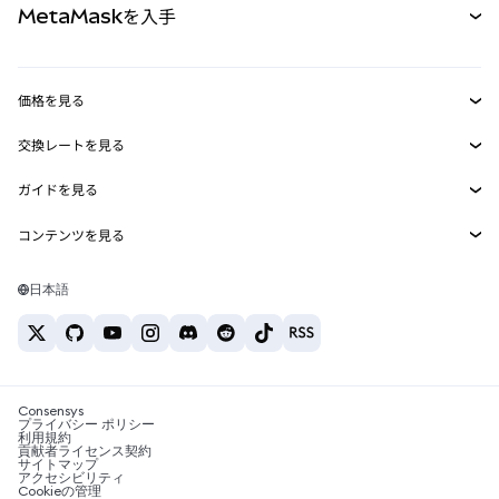
MetaMaskを入手
RWA
mUSD
新規
ダッシュボード
トランザクションシールド
収益化
Smart Accounts Kit
Agent Wallet
新規
価格を見る
埋め込みウォレット
Snaps
ビットコインの価格
交換レートを見る
MetaMask Connect
イーサリアムの価格
報酬
新規
BTC→USD
Solanaの価格
ガイドを見る
Snaps
セキュリティ
ETH→USD
BTCの購入
Shiba Inuの価格
USDT→INR
コンテンツを見る
Web3サービス
サポート
ETHの購入
Pepeの価格
ビットコインウォレット
BTC→USDT
SOLの購入
キャリア
Tetherの価格
Solanaウォレット
日本語
BTC→INR
PEPEの購入
お問い合わせ
USDCの価格
おすすめの暗号資産カード
ETH→USDT
USDTの購入
Chanlinkの価格
おすすめのモバイル暗号資産ウォレット
USDT→PHP
USDCの購入
Polymarketとは？
BTC→EUR
SHIBの購入
Consensys
税制関連ニュース
プライバシー ポリシー
利用規約
BNBの購入
貢献者ライセンス契約
暗号資産の購入方法は？
サイトマップ
アクセシビリティ
ビットコインを売るには？
Cookieの管理