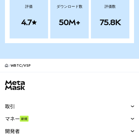
評価
ダウンロード数
評価数
4.7
50M+
75.8K
WBTC/VSP
MetaMaskサイトフッター
取引
スワップ
マネー
新規
予測
新規
購入
開発者
パーペチュアル
新規
カード
ドキュメントを表示