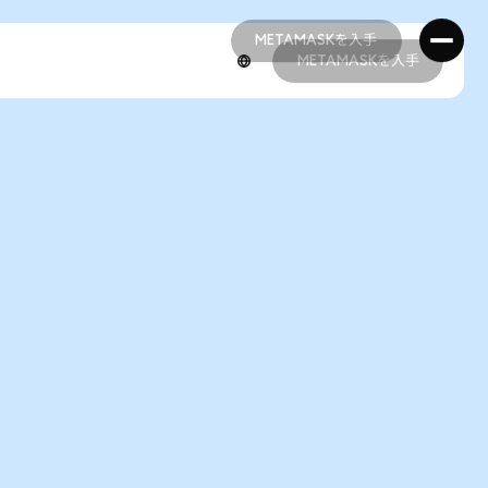
METAMASKを入手
METAMASKを入手
METAMASKを入手
METAMASKを入手