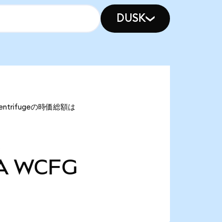
DUSK
ntrifugeの時価総額は
A
WCFG