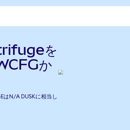
rifugeを
WCFGか
UGEはN/A DUSKに相当し