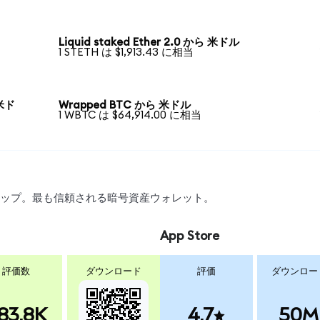
Liquid staked Ether 2.0 から 米ドル
1 STETH は $1,913.43 に相当
 米ド
Wrapped BTC から 米ドル
1 WBTC は $64,914.00 に相当
スワップ。最も信頼される暗号資産ウォレット。
App Store
評価数
ダウンロード
評価
ダウンロー
83.8K
4.7
50M