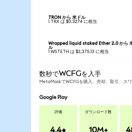
TRON から 米ドル
1 TRX は $0.3274 に相当
Wrapped liquid staked Ether 2.0 から
ル
1 WSTETH は $2,375.13 に相当
数秒でWCFGを入手
MetaMaskでWCFGを購入、売却、取引、
Google Play
評価
ダウンロード数
4.4
10M+
4