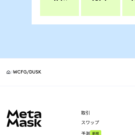
WCFG/DUSK
MetaMaskサイトフッター
取引
スワップ
予測
新規