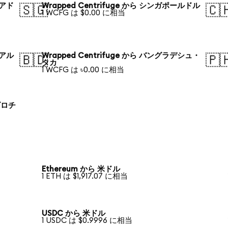
リアド
Wrapped Centrifuge から シンガポールドル
🇸🇬
🇨
1 WCFG は $0.00 に相当
レアル
Wrapped Centrifuge から バングラデシュ・
🇧🇩
🇵
タカ
1 WCFG は ৳0.00 に相当
 ズロチ
Ethereum から 米ドル
1 ETH は $1,917.07 に相当
USDC から 米ドル
1 USDC は $0.9996 に相当