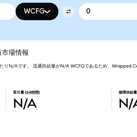
WCFG
最新市場情報
FGあたりN/Aです。 流通供給量がN/A WCFGであるため、Wrapped Ce
取引量
(24時間)
循環供給量
N/A
N/