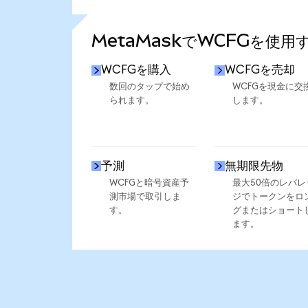
さらに統計を見る
MetaMaskでWCFGを使用
WCFGを購入
WCFGを売却
数回のタップで始め
WCFGを現金に交
られます。
します。
予測
無期限先物
WCFGと暗号資産予
最大50倍のレバレ
測市場で取引しま
ジでトークンをロ
す。
グまたはショート
ます。