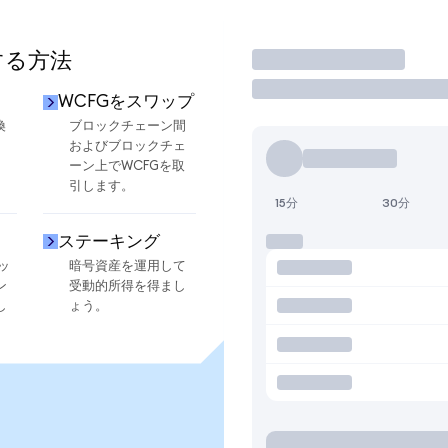
する方法
取引
WCFGをスワップ
換
ブロックチェーン間
およびブロックチェ
ーン上でWCFGを取
引します。
15分
30分
ステーキング
ッ
暗号資産を運用して
ン
受動的所得を得まし
し
ょう。