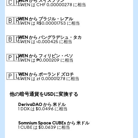
WEN から スイスフラン
🇨🇭
1 WEN は CHF 0.00000278 に相当
WEN から ブラジル・レアル
🇧🇷
1 WEN は R$0.00001753 に相当
WEN から バングラデシュ・タカ
🇧🇩
1 WEN は ৳0.000425 に相当
WEN から フィリピン・ペソ
🇵🇭
1 WEN は ₱0.000209 に相当
WEN から ポーランド ズロチ
🇵🇱
1 WEN は zł 0.00001278 に相当
他の暗号通貨をUSDに変換する
DerivaDAO から 米ドル
1 DDX は $0.0496 に相当
Somnium Space CUBEs から 米ドル
1 CUBE は $0.0639 に相当