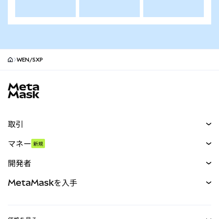
WEN/SXP
MetaMaskサイトフッター
取引
スワップ
マネー
新規
予測
新規
購入
開発者
パーペチュアル
新規
カード
ドキュメントを表示
MetaMaskを入手
RWA
mUSD
新規
ダッシュボード
トランザクションシールド
収益化
Smart Accounts Kit
Agent Wallet
新規