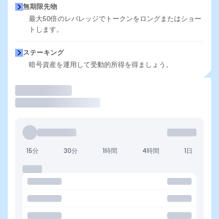
無期限先物
最大50倍のレバレッジでトークンをロングまたはショー
トします。
ステーキング
暗号資産を運用して受動的所得を得ましょう。
取引
15分
30分
1時間
4時間
1日