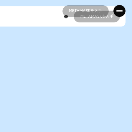
METAMASKを入手
METAMASKを入手
METAMASKを入手
METAMASKを入手