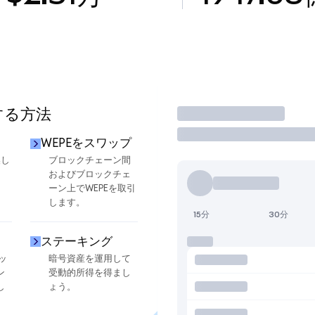
する方法
取引
WEPEをスワップ
換し
ブロックチェーン間
およびブロックチェ
ーン上でWEPEを取引
します。
15分
30分
ステーキング
ッ
暗号資産を運用して
ン
受動的所得を得まし
し
ょう。