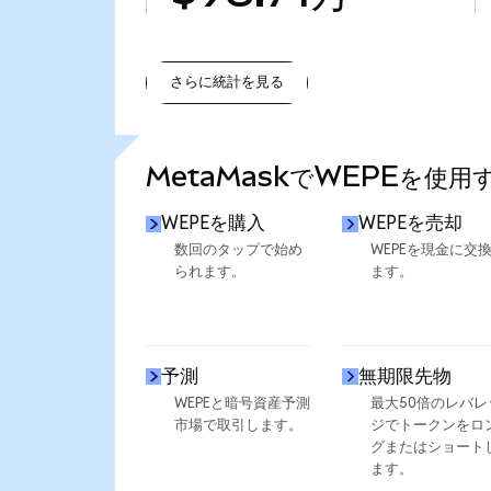
さらに統計を見る
さらに統計を見る
MetaMaskでWEPEを使用
WEPEを購入
WEPEを売却
数回のタップで始め
WEPEを現金に交
られます。
ます。
予測
無期限先物
WEPEと暗号資産予測
最大50倍のレバレ
市場で取引します。
ジでトークンをロ
グまたはショート
ます。