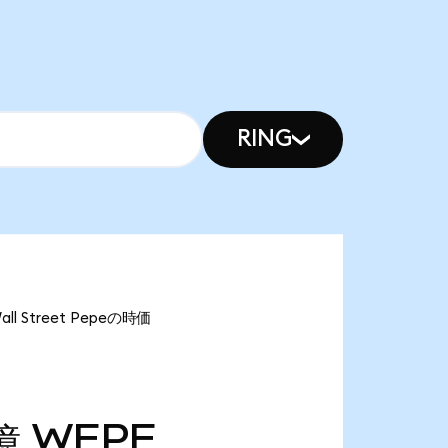
RING
 Street Pepeの時価
億
WEPE