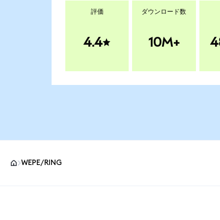
評価
ダウンロード数
4.4
10M+
4
WEPE/RING
MetaMaskサイトフッター