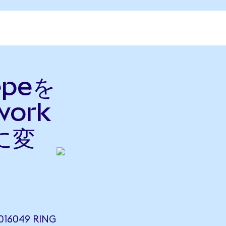
Pepeを
work
nに変
016049 RING