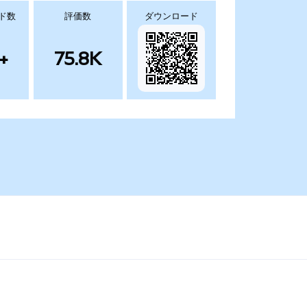
ド数
評価数
ダウンロード
+
75.8K