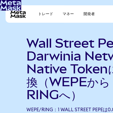
トレード
マネー
開発者
Wall Street 
Darwinia Net
Native Toke
換（WEPEから
RINGへ）
WEPE/RING：1 WALL STREET PEPEは0.