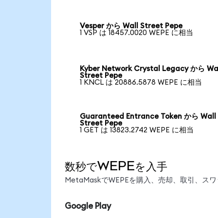
Vesper から Wall Street Pepe
1 VSP は 18457.0020 WEPE に相当
Kyber Network Crystal Legacy から Wa
Street Pepe
1 KNCL は 20886.5878 WEPE に相当
Guaranteed Entrance Token から Wall
Street Pepe
1 GET は 13823.2742 WEPE に相当
数秒でWEPEを入手
MetaMaskでWEPEを購入、売却、取引、
Google Play