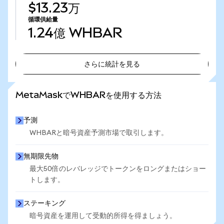
$13.23万
循環供給量
1.24億
WHBAR
さらに統計を見る
さらに統計を見る
MetaMaskでWHBARを使用する方法
予測
WHBARと暗号資産予測市場で取引します。
無期限先物
最大50倍のレバレッジでトークンをロングまたはショー
トします。
ステーキング
暗号資産を運用して受動的所得を得ましょう。