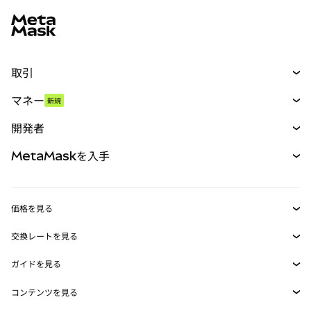
MetaMaskサイトフッター
取引
スワップ
マネー
新規
予測
新規
購入
開発者
パーペチュアル
新規
カード
ドキュメントを表示
MetaMaskを入手
RWA
mUSD
新規
ダッシュボード
トランザクションシールド
収益化
Smart Accounts Kit
Agent Wallet
新規
価格を見る
埋め込みウォレット
Snaps
ビットコインの価格
交換レートを見る
MetaMask Connect
イーサリアムの価格
報酬
新規
BTC→USD
Solanaの価格
ガイドを見る
Snaps
セキュリティ
ETH→USD
BTCの購入
Shiba Inuの価格
USDT→INR
コンテンツを見る
Web3サービス
サポート
ETHの購入
Pepeの価格
ビットコインウォレット