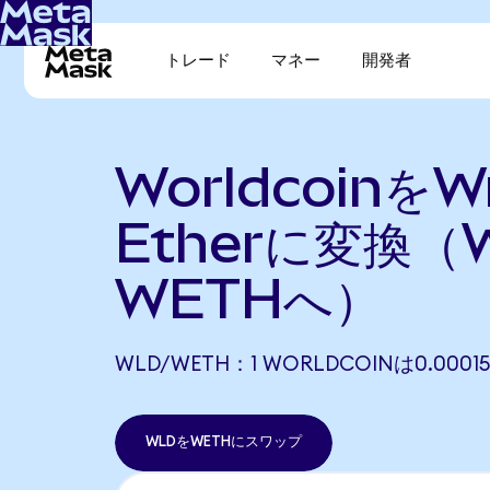
トレード
マネー
開発者
WorldcoinをW
Etherに変換（
WETHへ）
WLD/WETH：1 WORLDCOINは0.000
WLDをWETHにスワップ