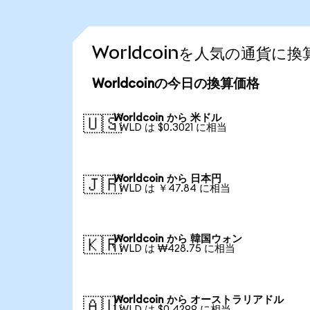
Worldcoinを人気の通貨に
Worldcoinの今日の換算価格
Worldcoin から 米ドル
🇺🇸
1 WLD は $0.3021 に相当
Worldcoin から 日本円
🇯🇵
1 WLD は ￥47.84 に相当
Worldcoin から 韓国ウォン
🇰🇷
1 WLD は ₩428.75 に相当
Worldcoin から オーストラリアドル
🇦🇺
1 WLD は $0.4299 に相当