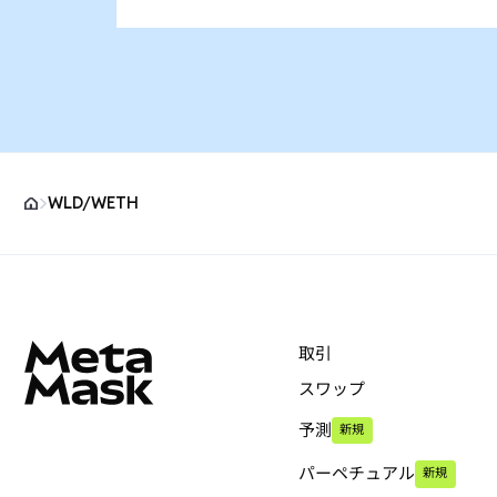
WLD/WETH
MetaMaskサイトフッター
取引
スワップ
予測
新規
パーペチュアル
新規