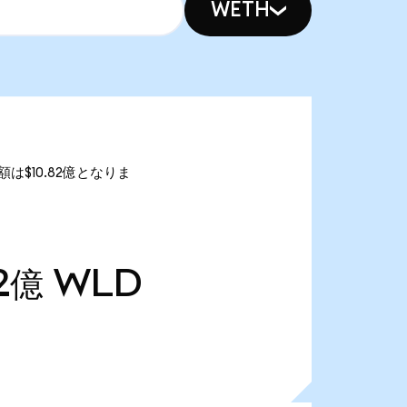
WETH
額は$10.82億となりま
2億
WLD