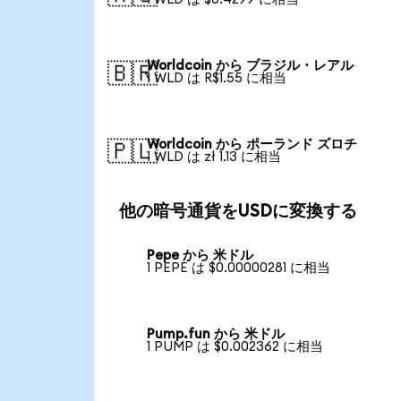
Worldcoin から ブラジル・レアル
🇧🇷
1 WLD は R$1.55 に相当
Worldcoin から ポーランド ズロチ
🇵🇱
1 WLD は zł 1.13 に相当
他の暗号通貨をUSDに変換する
Pepe から 米ドル
1 PEPE は $0.00000281 に相当
Pump.fun から 米ドル
1 PUMP は $0.002362 に相当