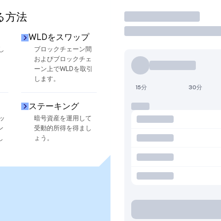
る方法
取引
WLDをスワップ
し
ブロックチェーン間
およびブロックチェ
ーン上でWLDを取引
します。
15分
30分
ステーキング
ッ
暗号資産を運用して
ン
受動的所得を得まし
し
ょう。