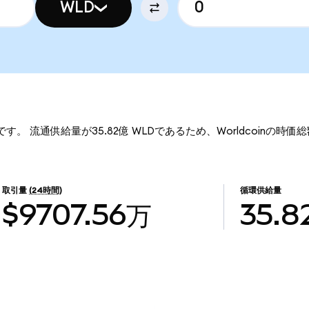
WLD
21です。 流通供給量が35.82億 WLDであるため、Worldcoinの時価総
取引量
(24時間)
循環供給量
$9707.56万
35.8