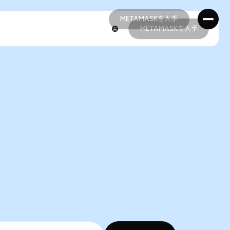
METAMASKを入手
METAMASKを入手
METAMASKを入手
METAMASKを入手