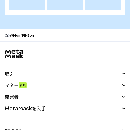
WMon/PINSon
MetaMaskサイトフッター
取引
スワップ
マネー
新規
予測
新規
購入
開発者
パーペチュアル
新規
カード
ドキュメントを表示
MetaMaskを入手
RWA
mUSD
新規
ダッシュボード
トランザクションシールド
収益化
Smart Accounts Kit
Agent Wallet
新規