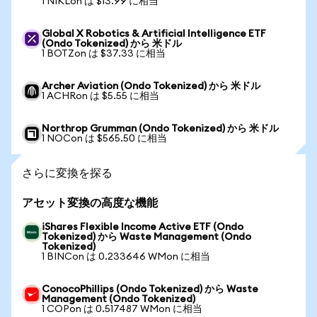
1 NIKLon は $13.99 に相当
Global X Robotics & Artificial Intelligence ETF
(Ondo Tokenized) から 米ドル
1 BOTZon は $37.33 に相当
Archer Aviation (Ondo Tokenized) から 米ドル
1 ACHRon は $5.55 に相当
Northrop Grumman (Ondo Tokenized) から 米ドル
1 NOCon は $565.50 に相当
さらに変換を探る
アセット変換の高度な機能
iShares Flexible Income Active ETF (Ondo
Tokenized) から Waste Management (Ondo
Tokenized)
1 BINCon は 0.233646 WMon に相当
ConocoPhillips (Ondo Tokenized) から Waste
Management (Ondo Tokenized)
1 COPon は 0.517487 WMon に相当