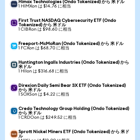
Himax Technologies (Ondo Tokenized) から 米ドル
1 HIMXon は $14.76 に相当
First Trust NASDAQ Cybersecurity ETF (Ondo
Tokenized) から 米ドル
1 CIBRon は $98.60 に相当
Freeport-McMoRan (Ondo Tokenized) から 米ドル
1 FCXon は $68.70 に相当
Huntington Ingalls Industries (Ondo Tokenized) から
米ドル
1 HIIon は $316.68 に相当
Direxion Daily Semi Bear 3X ETF (Ondo Tokenized)
から 米ドル
1 SOXSon は $4.22 に相当
Credo Technology Group Holding (Ondo Tokenized)
から 米ドル
1 CRDOon は $249.52 に相当
Sprott Nickel Miners ETF (Ondo Tokenized) から 米ド
ル