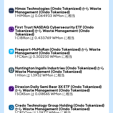
Himax Technologies (Ondo Tokenized) から Waste
Management (Ondo Tokenized)
1 HIMXon は 0.064933 WMon に相当
First Trust NASDAQ Cybersecurity ETF (Ondo
Tokenized) から Waste Management (Ondo
Tokenized)
1 CIBRon は 0.433769 WMon に相当
Freeport-McMoRan (Ondo Tokenized) から Waste
Management (Ondo Tokenized)
1 FCXon は 0.302230 WMon に相当
Huntington Ingalls Industries (Ondo Tokenized) から
Waste Management (Ondo Tokenized)
1 HIIon は 1.3932 WMon に相当
Direxion Daily Semi Bear 3X ETF (Ondo Tokenized)
から Waste Management (Ondo Tokenized)
1 SOXSon は 0.018565 WMon に相当
Credo Technology Group Holding (Ondo Tokenized)
から Waste Management (Ondo Tokenized)
1 CRDOon は 1.0977 WMon に相当