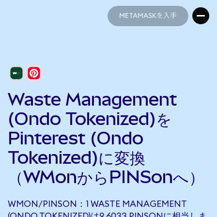
METAMASKを入手
METAMASKを入手
Waste Management
(Ondo Tokenized)を
Pinterest (Ondo
Tokenized)に変換
（WMonからPINSonへ）
WMON/PINSON：1 WASTE MANAGEMENT
(ONDO TOKENIZED)は9.6033 PINSONに相当しま