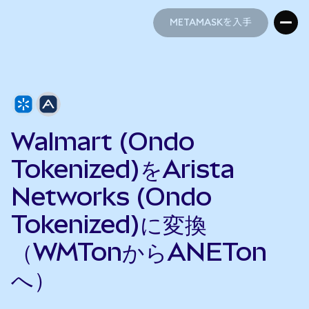
METAMASKを入手
METAMASKを入手
Walmart (Ondo
Tokenized)をArista
Networks (Ondo
Tokenized)に変換
（WMTonからANETon
へ）