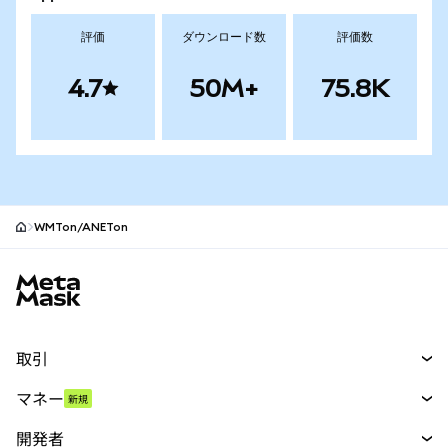
評価
ダウンロード数
評価数
4.7
50M+
75.8K
WMTon/ANETon
MetaMaskサイトフッター
取引
スワップ
マネー
新規
予測
新規
購入
開発者