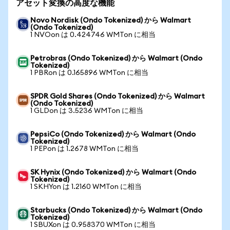
アセット変換の高度な機能
Novo Nordisk (Ondo Tokenized) から Walmart
(Ondo Tokenized)
1 NVOon は 0.424746 WMTon に相当
Petrobras (Ondo Tokenized) から Walmart (Ondo
Tokenized)
1 PBRon は 0.165896 WMTon に相当
SPDR Gold Shares (Ondo Tokenized) から Walmart
(Ondo Tokenized)
1 GLDon は 3.5236 WMTon に相当
PepsiCo (Ondo Tokenized) から Walmart (Ondo
Tokenized)
1 PEPon は 1.2678 WMTon に相当
SK Hynix (Ondo Tokenized) から Walmart (Ondo
Tokenized)
1 SKHYon は 1.2160 WMTon に相当
Starbucks (Ondo Tokenized) から Walmart (Ondo
Tokenized)
1 SBUXon は 0.958370 WMTon に相当