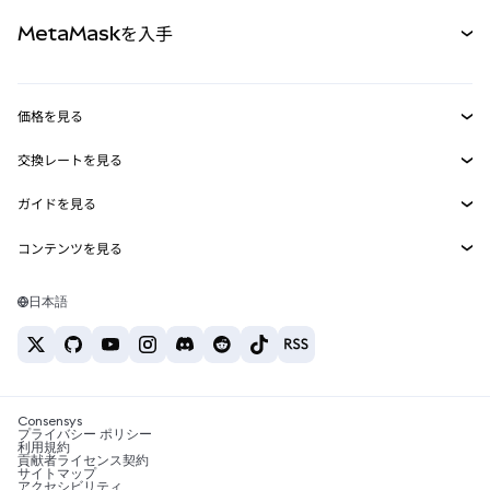
パーペチュアル
新規
カード
ドキュメントを表示
MetaMaskを入手
RWA
mUSD
新規
ダッシュボード
トランザクションシールド
収益化
Smart Accounts Kit
Agent Wallet
新規
価格を見る
埋め込みウォレット
Snaps
ビットコインの価格
交換レートを見る
MetaMask Connect
イーサリアムの価格
報酬
新規
BTC→USD
Solanaの価格
ガイドを見る
Snaps
セキュリティ
ETH→USD
BTCの購入
Shiba Inuの価格
USDT→INR
コンテンツを見る
Web3サービス
サポート
ETHの購入
Pepeの価格
ビットコインウォレット
BTC→USDT
SOLの購入
キャリア
Tetherの価格
Solanaウォレット
日本語
BTC→INR
PEPEの購入
お問い合わせ
USDCの価格
おすすめの暗号資産カード
ETH→USDT
USDTの購入
Chanlinkの価格
おすすめのモバイル暗号資産ウォレット
USDT→PHP
USDCの購入
Polymarketとは？
BTC→EUR
SHIBの購入
Consensys
税制関連ニュース
プライバシー ポリシー
利用規約
BNBの購入
貢献者ライセンス契約
暗号資産の購入方法は？
サイトマップ
アクセシビリティ