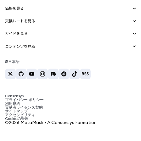
Smart Accounts Kit
Agent Wallet
新規
価格を見る
埋め込みウォレット
Snaps
ビットコインの価格
交換レートを見る
MetaMask Connect
イーサリアムの価格
報酬
新規
BTC→USD
Solanaの価格
ガイドを見る
Snaps
セキュリティ
ETH→USD
BTCの購入
Shiba Inuの価格
USDT→INR
コンテンツを見る
Web3サービス
サポート
ETHの購入
Pepeの価格
ビットコインウォレット
BTC→USDT
SOLの購入
キャリア
Tetherの価格
Solanaウォレット
日本語
BTC→INR
PEPEの購入
お問い合わせ
USDCの価格
おすすめの暗号資産カード
ETH→USDT
USDTの購入
Chanlinkの価格
おすすめのモバイル暗号資産ウォレット
USDT→PHP
USDCの購入
Polymarketとは？
BTC→EUR
SHIBの購入
Consensys
税制関連ニュース
プライバシー ポリシー
利用規約
BNBの購入
貢献者ライセンス契約
暗号資産の購入方法は？
サイトマップ
アクセシビリティ
ビットコインを売るには？
Cookieの管理
©2026 MetaMask • A Consensys Formation