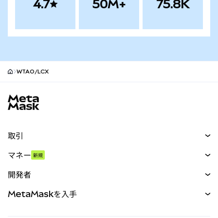
4.7
50M+
75.8K
WTAO/LCX
MetaMaskサイトフッター
取引
スワップ
マネー
新規
予測
新規
購入
開発者
パーペチュアル
新規
カード
ドキュメントを表示
MetaMaskを入手
RWA
mUSD
新規
ダッシュボード
トランザクションシールド
収益化