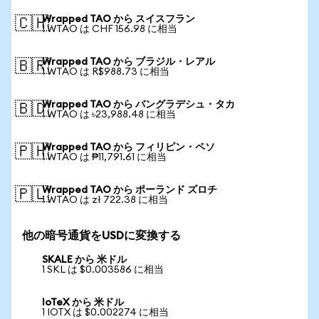
Wrapped TAO から スイスフラン
🇨🇭
1 WTAO は CHF 156.98 に相当
Wrapped TAO から ブラジル・レアル
🇧🇷
1 WTAO は R$988.73 に相当
Wrapped TAO から バングラデシュ・タカ
🇧🇩
1 WTAO は ৳23,988.48 に相当
Wrapped TAO から フィリピン・ペソ
🇵🇭
1 WTAO は ₱11,791.61 に相当
Wrapped TAO から ポーランド ズロチ
🇵🇱
1 WTAO は zł 722.38 に相当
他の暗号通貨をUSDに変換する
SKALE から 米ドル
1 SKL は $0.003586 に相当
IoTeX から 米ドル
1 IOTX は $0.002274 に相当