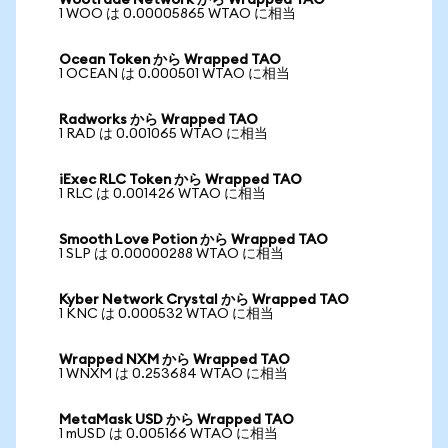
Wootrade Network から Wrapped TAO
1 WOO は 0.00005865 WTAO に相当
Ocean Token から Wrapped TAO
1 OCEAN は 0.000501 WTAO に相当
Radworks から Wrapped TAO
1 RAD は 0.001065 WTAO に相当
iExec RLC Token から Wrapped TAO
1 RLC は 0.001426 WTAO に相当
Smooth Love Potion から Wrapped TAO
1 SLP は 0.00000288 WTAO に相当
Kyber Network Crystal から Wrapped TAO
1 KNC は 0.000532 WTAO に相当
Wrapped NXM から Wrapped TAO
1 WNXM は 0.253684 WTAO に相当
MetaMask USD から Wrapped TAO
1 mUSD は 0.005166 WTAO に相当