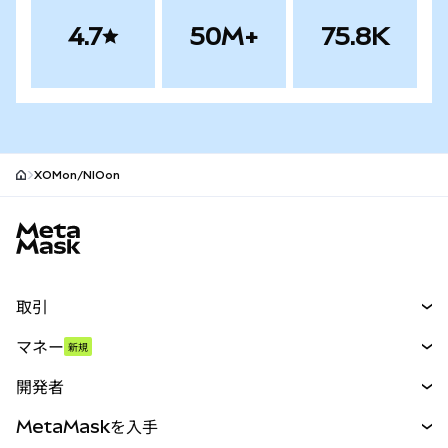
4.7
50M+
75.8K
XOMon/NIOon
MetaMaskサイトフッター
取引
スワップ
マネー
新規
予測
新規
購入
開発者
パーペチュアル
新規
カード
ドキュメントを表示
MetaMaskを入手
RWA
mUSD
新規
ダッシュボード
トランザクションシールド