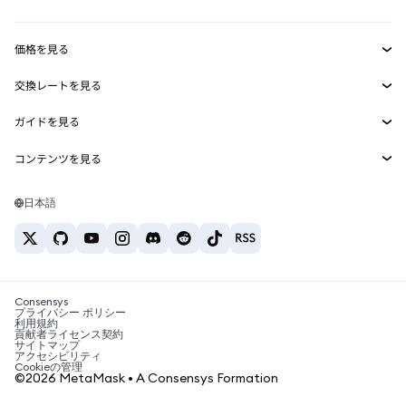
収益化
Smart Accounts Kit
Agent Wallet
新規
価格を見る
埋め込みウォレット
Snaps
ビットコインの価格
交換レートを見る
MetaMask Connect
イーサリアムの価格
報酬
新規
BTC→USD
Solanaの価格
ガイドを見る
Snaps
セキュリティ
ETH→USD
BTCの購入
Shiba Inuの価格
USDT→INR
コンテンツを見る
Web3サービス
サポート
ETHの購入
Pepeの価格
ビットコインウォレット
BTC→USDT
SOLの購入
キャリア
Tetherの価格
Solanaウォレット
日本語
BTC→INR
PEPEの購入
お問い合わせ
USDCの価格
おすすめの暗号資産カード
ETH→USDT
USDTの購入
Chanlinkの価格
おすすめのモバイル暗号資産ウォレット
USDT→PHP
USDCの購入
Polymarketとは？
BTC→EUR
SHIBの購入
Consensys
税制関連ニュース
プライバシー ポリシー
利用規約
BNBの購入
貢献者ライセンス契約
暗号資産の購入方法は？
サイトマップ
アクセシビリティ
ビットコインを売るには？
Cookieの管理
©2026 MetaMask • A Consensys Formation