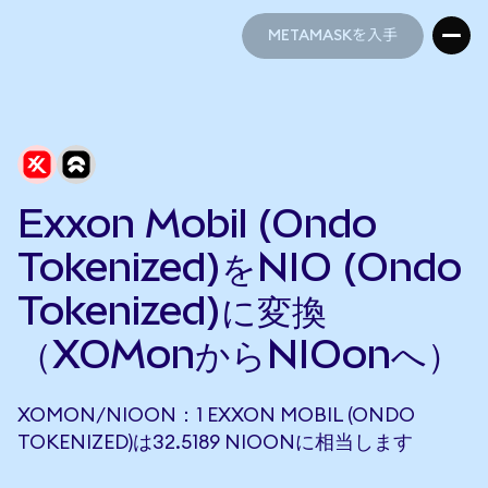
METAMASKを入手
METAMASKを入手
Exxon Mobil (Ondo
Tokenized)をNIO (Ondo
Tokenized)に変換
（XOMonからNIOonへ）
XOMON/NIOON：1 EXXON MOBIL (ONDO
TOKENIZED)は32.5189 NIOONに相当します