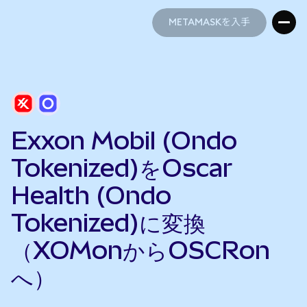
METAMASKを入手
METAMASKを入手
Exxon Mobil (Ondo
Tokenized)をOscar
Health (Ondo
Tokenized)に変換
（XOMonからOSCRon
へ）