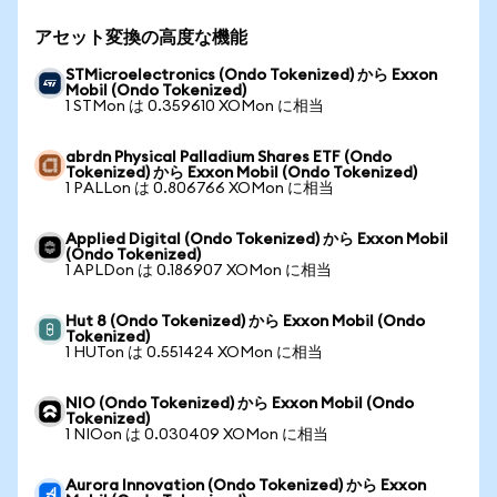
アセット変換の高度な機能
STMicroelectronics (Ondo Tokenized) から Exxon
Mobil (Ondo Tokenized)
1 STMon は 0.359610 XOMon に相当
abrdn Physical Palladium Shares ETF (Ondo
Tokenized) から Exxon Mobil (Ondo Tokenized)
1 PALLon は 0.806766 XOMon に相当
Applied Digital (Ondo Tokenized) から Exxon Mobil
(Ondo Tokenized)
1 APLDon は 0.186907 XOMon に相当
Hut 8 (Ondo Tokenized) から Exxon Mobil (Ondo
Tokenized)
1 HUTon は 0.551424 XOMon に相当
NIO (Ondo Tokenized) から Exxon Mobil (Ondo
Tokenized)
1 NIOon は 0.030409 XOMon に相当
Aurora Innovation (Ondo Tokenized) から Exxon