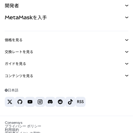
開発者
パーペチュアル
新規
カード
ドキュメントを表示
MetaMaskを入手
RWA
mUSD
新規
ダッシュボード
トランザクションシールド
収益化
Smart Accounts Kit
Agent Wallet
新規
価格を見る
埋め込みウォレット
Snaps
ビットコインの価格
交換レートを見る
MetaMask Connect
イーサリアムの価格
報酬
新規
BTC→USD
Solanaの価格
ガイドを見る
Snaps
セキュリティ
ETH→USD
BTCの購入
Shiba Inuの価格
USDT→INR
コンテンツを見る
Web3サービス
サポート
ETHの購入
Pepeの価格
ビットコインウォレット
BTC→USDT
SOLの購入
キャリア
Tetherの価格
Solanaウォレット
日本語
BTC→INR
PEPEの購入
お問い合わせ
USDCの価格
おすすめの暗号資産カード
ETH→USDT
USDTの購入
Chanlinkの価格
おすすめのモバイル暗号資産ウォレット
USDT→PHP
USDCの購入
Polymarketとは？
BTC→EUR
SHIBの購入
Consensys
税制関連ニュース
プライバシー ポリシー
利用規約
BNBの購入