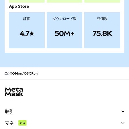
App Store
評価
ダウンロード数
評価数
4.7
50M+
75.8K
XOMon/OSCRon
MetaMaskサイトフッター
取引
スワップ
マネー
新規
予測
新規
購入