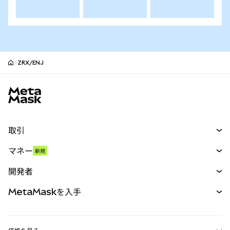
ZRX/ENJ
MetaMaskサイトフッター
取引
スワップ
マネー
新規
予測
新規
購入
開発者
パーペチュアル
新規
カード
ドキュメントを表示
MetaMaskを入手
RWA
mUSD
新規
ダッシュボード
トランザクションシールド
収益化
Smart Accounts Kit
Agent Wallet
新規