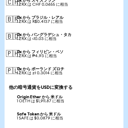
0x から スイスフラン
🇨🇭
1 ZRX は CHF 0.0655 に相当
0x から ブラジル・レアル
🇧🇷
1 ZRX は R$0.4137 に相当
0x から バングラデシュ・タカ
🇧🇩
1 ZRX は ৳10.03 に相当
0x から フィリピン・ペソ
🇵🇭
1 ZRX は ₱4.93 に相当
0x から ポーランド ズロチ
🇵🇱
1 ZRX は zł 0.3014 に相当
他の暗号通貨をUSDに変換する
Origin Ether から 米ドル
1 OETH は $1,911.87 に相当
Safe Token から 米ドル
1 SAFE は $0.0879 に相当