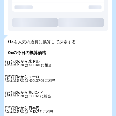
0xを人気の通貨に換算して探索する
0xの今日の換算価格
0x から 米ドル
🇺🇸
1 ZRX は $0.081 に相当
0x から ユーロ
🇪🇺
1 ZRX は €0.0701 に相当
0x から 英ポンド
🇬🇧
1 ZRX は £0.06 に相当
0x から 日本円
🇯🇵
1 ZRX は ￥12.77 に相当