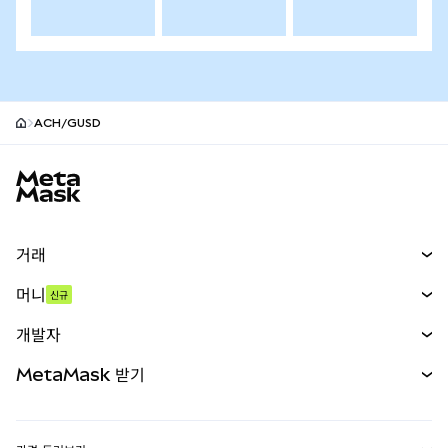
ACH/GUSD
MetaMask 사이트 바닥글
거래
스왑
머니
신규
예측 시장
신규
매수
개발자
무기한 선물
신규
카드
문서 보기
MetaMask 받기
실물자산
mUSD
신규
대시보드
Transaction Shield
수익 창출
Smart Accounts Kit
에이전트 지갑
신규