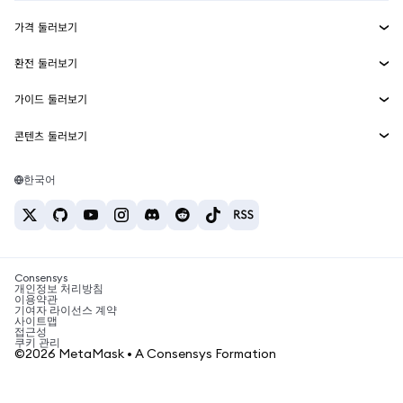
수익 창출
Smart Accounts Kit
에이전트 지갑
신규
가격 둘러보기
임베디드 지갑
Snaps
비트코인 가격
환전 둘러보기
MetaMask Connect
이더리움 가격
보상
신규
BTC를 USD로 환전
솔라나 가격
가이드 둘러보기
Snaps
보안
ETH를 USD로 환전
BTC 매수
시바이누 가격
USDT를 INR로 환전
콘텐츠 둘러보기
웹3 서비스
고객 지원
ETH 매수
페페 가격
비트코인 지갑
BTC를 USDT로 환전
SOL 매수
채용
테더 가격
솔라나 지갑
한국어
BTC를 INR로 환전
PEPE 매수
연락처
USDC 가격
최고의 암호화폐 카드
ETH를 USDT로 환전
USDT 매수
체인링크 가격
최고의 모바일 암호화폐 지갑
USDT를 PHP로 환전
USDC 매수
Polymarket이란?
BTC를 EUR로 환전
SHIB 매수
Consensys
암호화폐 세금 뉴스
개인정보 처리방침
이용약관
BNB 매수
기여자 라이선스 계약
암호화폐 매수 방법
사이트맵
접근성
비트코인 매도 방법
쿠키 관리
©2026 MetaMask • A Consensys Formation