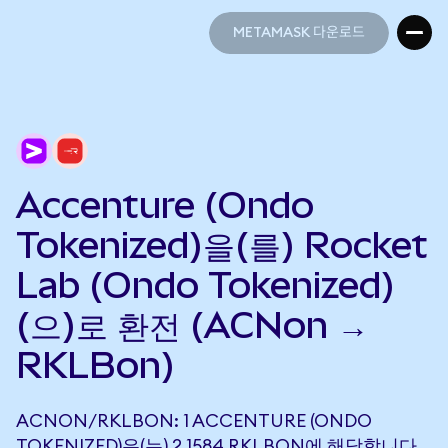
METAMASK 다운로드
METAMASK 다운로드
Accenture (Ondo
Tokenized)을(를) Rocket
Lab (Ondo Tokenized)
(으)로 환전 (ACNon →
RKLBon)
ACNON/RKLBON: 1 ACCENTURE (ONDO
TOKENIZED)은(는) 2.1584 RKLBON에 해당합니다