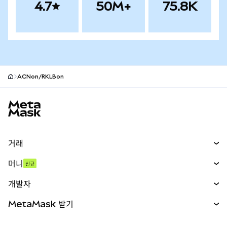
4.7
50M+
75.8K
ACNon/RKLBon
MetaMask 사이트 바닥글
거래
스왑
머니
신규
예측 시장
신규
매수
개발자
무기한 선물
신규
카드
문서 보기
MetaMask 받기
실물자산
mUSD
신규
대시보드
Transaction Shield