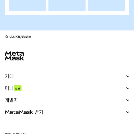
ANKR/GIGA
MetaMask 사이트 바닥글
거래
스왑
머니
신규
예측 시장
신규
매수
개발자
무기한 선물
신규
카드
문서 보기
MetaMask 받기
실물자산
mUSD
신규
대시보드
Transaction Shield
수익 창출
Smart Accounts Kit
에이전트 지갑
신규