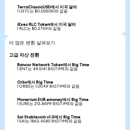
TerraClassicUSD에서 미국 달러
1 USTC는 $0.005051와 같음
iExec RLC Token에서 미국 달러
1 RLC는 $0.2759와 같음
더 많은 변환 살펴보기
고급 자산 전환
Bancor Network Token에서 Big Time
1 BNT는 49.5141 BIGTIME와 같음
Orbs에서 Big Time
1 ORBS는 1.0049 BIGTIME와 같음
Monerium EUR emoney에서 Big Time
1 EURE는 213.8699 BIGTIME와 같음
Sai Stablecoin v1.0에서 Big Time
1 SAI는 1863.4580 BIGTIME와 같음