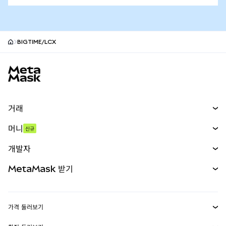
BIGTIME/LCX
MetaMask 사이트 바닥글
거래
스왑
머니
신규
예측 시장
신규
매수
개발자
무기한 선물
신규
카드
문서 보기
MetaMask 받기
실물자산
mUSD
신규
대시보드
Transaction Shield
수익 창출
Smart Accounts Kit
에이전트 지갑
신규
가격 둘러보기
임베디드 지갑
Snaps
비트코인 가격