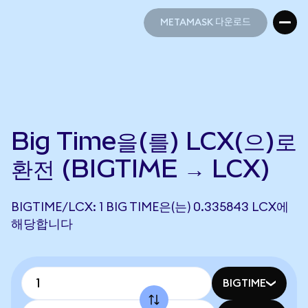
METAMASK 다운로드
METAMASK 다운로드
Big Time을(를) LCX(으)로
환전 (BIGTIME → LCX)
BIGTIME/LCX: 1 BIG TIME은(는) 0.335843 LCX에
해당합니다
BIGTIME