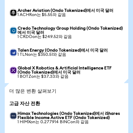
Archer Aviation (Ondo Tokenized)에서 미국 달러
1 ACHRon는 $5.55와 같음
Credo Technology Group Holding (Ondo Tokenized)
에서 미국 달러
1 CRDOon는 $249.52와 같음
Talen Energy (Ondo Tokenized)에서 미국 달러
1 TLNon는 $350.51와 같음
Global X Robotics & Artificial Intelligence ETF
(Ondo Tokenized)에서 미국 달러
1 BOTZon는 $37.33와 같음
더 많은 변환 살펴보기
고급 자산 전환
Himax Technologies (Ondo Tokenized)에서 iShares
Flexible Income Active ETF (Ondo Tokenized)
1 HIMXon는 0.277914 BINCon와 같음