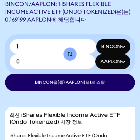
BINCON/AAPLON: 1 ISHARES FLEXIBLE
INCOME ACTIVE ETF (ONDO TOKENIZED)은(는)
0.169199 AAPLON에 해당합니다
BINCON
AAPLON
BINCON을(를) AAPLON(으)로 스왑
최신 iShares Flexible Income Active ETF
(Ondo Tokenized) 시장 정보
iShares Flexible Income Active ETF (Ondo