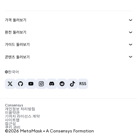
mUSD
신규
대시보드
Transaction Shield
수익 창출
Smart Accounts Kit
에이전트 지갑
신규
가격 둘러보기
임베디드 지갑
Snaps
비트코인 가격
환전 둘러보기
MetaMask Connect
이더리움 가격
보상
신규
BTC를 USD로 환전
솔라나 가격
가이드 둘러보기
Snaps
보안
ETH를 USD로 환전
BTC 매수
시바이누 가격
USDT를 INR로 환전
콘텐츠 둘러보기
웹3 서비스
고객 지원
ETH 매수
페페 가격
비트코인 지갑
BTC를 USDT로 환전
SOL 매수
채용
테더 가격
솔라나 지갑
한국어
BTC를 INR로 환전
PEPE 매수
연락처
USDC 가격
최고의 암호화폐 카드
ETH를 USDT로 환전
USDT 매수
체인링크 가격
최고의 모바일 암호화폐 지갑
USDT를 PHP로 환전
USDC 매수
Polymarket이란?
BTC를 EUR로 환전
SHIB 매수
Consensys
암호화폐 세금 뉴스
개인정보 처리방침
이용약관
BNB 매수
기여자 라이선스 계약
암호화폐 매수 방법
사이트맵
접근성
비트코인 매도 방법
쿠키 관리
©2026 MetaMask • A Consensys Formation