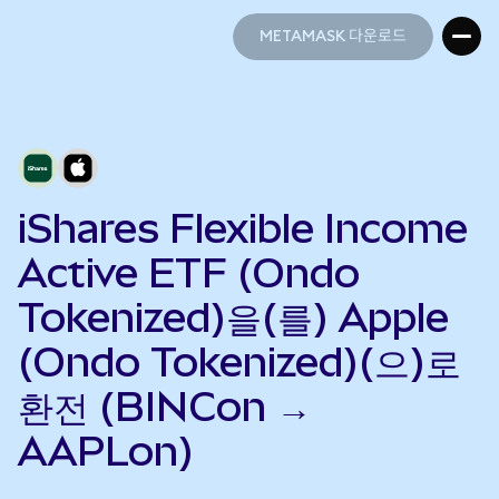
METAMASK 다운로드
METAMASK 다운로드
iShares Flexible Income
Active ETF (Ondo
Tokenized)을(를) Apple
(Ondo Tokenized)(으)로
환전 (BINCon →
AAPLon)