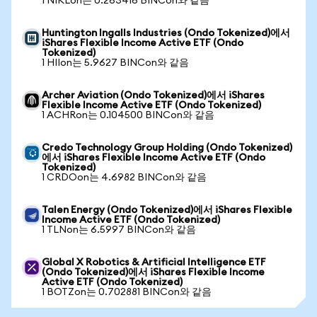
1 NIKLon는 0.263416 BINCon와 같음
Huntington Ingalls Industries (Ondo Tokenized)에서
iShares Flexible Income Active ETF (Ondo
Tokenized)
1 HIIon는 5.9627 BINCon와 같음
Archer Aviation (Ondo Tokenized)에서 iShares
Flexible Income Active ETF (Ondo Tokenized)
1 ACHRon는 0.104500 BINCon와 같음
Credo Technology Group Holding (Ondo Tokenized)
에서 iShares Flexible Income Active ETF (Ondo
Tokenized)
1 CRDOon는 4.6982 BINCon와 같음
Talen Energy (Ondo Tokenized)에서 iShares Flexible
Income Active ETF (Ondo Tokenized)
1 TLNon는 6.5997 BINCon와 같음
Global X Robotics & Artificial Intelligence ETF
(Ondo Tokenized)에서 iShares Flexible Income
Active ETF (Ondo Tokenized)
1 BOTZon는 0.702881 BINCon와 같음