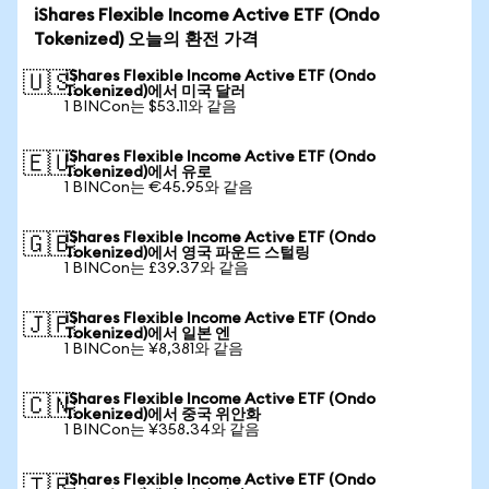
iShares Flexible Income Active ETF (Ondo
Tokenized) 오늘의 환전 가격
iShares Flexible Income Active ETF (Ondo
🇺🇸
Tokenized)에서 미국 달러
1 BINCon는 $53.11와 같음
iShares Flexible Income Active ETF (Ondo
🇪🇺
Tokenized)에서 유로
1 BINCon는 €45.95와 같음
iShares Flexible Income Active ETF (Ondo
🇬🇧
Tokenized)에서 영국 파운드 스털링
1 BINCon는 £39.37와 같음
iShares Flexible Income Active ETF (Ondo
🇯🇵
Tokenized)에서 일본 엔
1 BINCon는 ¥8,381와 같음
iShares Flexible Income Active ETF (Ondo
🇨🇳
Tokenized)에서 중국 위안화
1 BINCon는 ¥358.34와 같음
iShares Flexible Income Active ETF (Ondo
🇹🇷