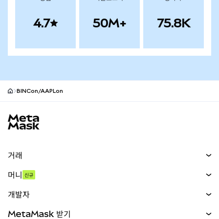
4.7
50M+
75.8K
BINCon/AAPLon
MetaMask 사이트 바닥글
거래
스왑
머니
신규
예측 시장
신규
매수
개발자
무기한 선물
신규
카드
문서 보기
MetaMask 받기
실물자산