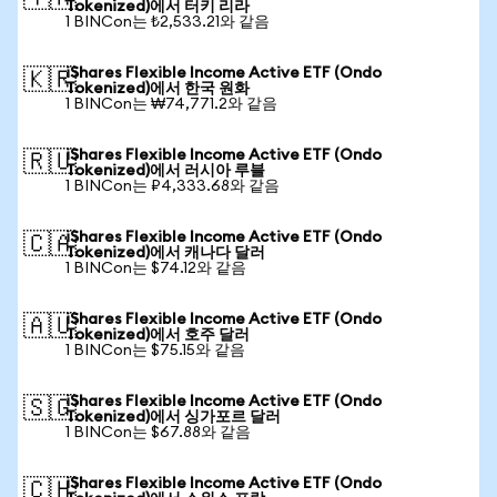
Tokenized)에서 터키 리라
1 BINCon는 ₺2,533.21와 같음
iShares Flexible Income Active ETF (Ondo
🇰🇷
Tokenized)에서 한국 원화
1 BINCon는 ₩74,771.2와 같음
iShares Flexible Income Active ETF (Ondo
🇷🇺
Tokenized)에서 러시아 루블
1 BINCon는 ₽4,333.68와 같음
iShares Flexible Income Active ETF (Ondo
🇨🇦
Tokenized)에서 캐나다 달러
1 BINCon는 $74.12와 같음
iShares Flexible Income Active ETF (Ondo
🇦🇺
Tokenized)에서 호주 달러
1 BINCon는 $75.15와 같음
iShares Flexible Income Active ETF (Ondo
🇸🇬
Tokenized)에서 싱가포르 달러
1 BINCon는 $67.88와 같음
iShares Flexible Income Active ETF (Ondo
🇨🇭