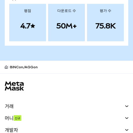
평점
다운로드 수
평가 수
4.7
50M+
75.8K
BINCon/AGGon
MetaMask 사이트 바닥글
거래
스왑
머니
신규
예측 시장
신규
매수
개발자