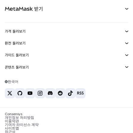
무기한 선물
신규
카드
문서 보기
MetaMask 받기
실물자산
mUSD
신규
대시보드
Transaction Shield
수익 창출
Smart Accounts Kit
에이전트 지갑
신규
가격 둘러보기
임베디드 지갑
Snaps
비트코인 가격
환전 둘러보기
MetaMask Connect
이더리움 가격
보상
신규
BTC를 USD로 환전
솔라나 가격
가이드 둘러보기
Snaps
보안
ETH를 USD로 환전
BTC 매수
시바이누 가격
USDT를 INR로 환전
콘텐츠 둘러보기
웹3 서비스
고객 지원
ETH 매수
페페 가격
비트코인 지갑
BTC를 USDT로 환전
SOL 매수
채용
테더 가격
솔라나 지갑
한국어
BTC를 INR로 환전
PEPE 매수
연락처
USDC 가격
최고의 암호화폐 카드
ETH를 USDT로 환전
USDT 매수
체인링크 가격
최고의 모바일 암호화폐 지갑
USDT를 PHP로 환전
USDC 매수
Polymarket이란?
BTC를 EUR로 환전
SHIB 매수
Consensys
암호화폐 세금 뉴스
개인정보 처리방침
이용약관
BNB 매수
기여자 라이선스 계약
암호화폐 매수 방법
사이트맵
접근성