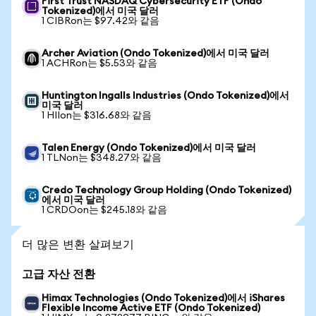
First Trust NASDAQ Cybersecurity ETF (Ondo
Tokenized)에서 미국 달러
1 CIBRon는 $97.42와 같음
Archer Aviation (Ondo Tokenized)에서 미국 달러
1 ACHRon는 $5.53와 같음
Huntington Ingalls Industries (Ondo Tokenized)에서
미국 달러
1 HIIon는 $316.68와 같음
Talen Energy (Ondo Tokenized)에서 미국 달러
1 TLNon는 $348.27와 같음
Credo Technology Group Holding (Ondo Tokenized)
에서 미국 달러
1 CRDOon는 $245.18와 같음
더 많은 변환 살펴보기
고급 자산 전환
Himax Technologies (Ondo Tokenized)에서 iShares
Flexible Income Active ETF (Ondo Tokenized)