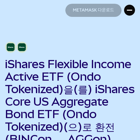
METAMASK 다운로드
METAMASK 다운로드
iShares Flexible Income
Active ETF (Ondo
Tokenized)을(를) iShares
Core US Aggregate
Bond ETF (Ondo
Tokenized)(으)로 환전
(BINCon → AGGon)