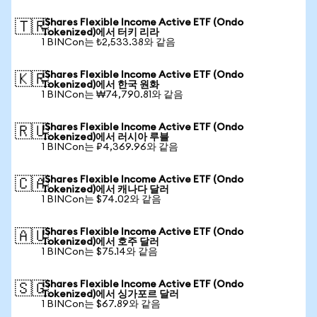
iShares Flexible Income Active ETF (Ondo
🇹🇷
Tokenized)에서 터키 리라
1 BINCon는 ₺2,533.38와 같음
iShares Flexible Income Active ETF (Ondo
🇰🇷
Tokenized)에서 한국 원화
1 BINCon는 ₩74,790.81와 같음
iShares Flexible Income Active ETF (Ondo
🇷🇺
Tokenized)에서 러시아 루블
1 BINCon는 ₽4,369.96와 같음
iShares Flexible Income Active ETF (Ondo
🇨🇦
Tokenized)에서 캐나다 달러
1 BINCon는 $74.02와 같음
iShares Flexible Income Active ETF (Ondo
🇦🇺
Tokenized)에서 호주 달러
1 BINCon는 $75.14와 같음
iShares Flexible Income Active ETF (Ondo
🇸🇬
Tokenized)에서 싱가포르 달러
1 BINCon는 $67.89와 같음