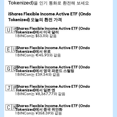
Tokenized)을 인기 통화로 환전해 보세요
iShares Flexible Income Active ETF (Ondo
Tokenized) 오늘의 환전 가격
iShares Flexible Income Active ETF (Ondo
🇺🇸
Tokenized)에서 미국 달러
1 BINCon는 $53.11와 같음
iShares Flexible Income Active ETF (Ondo
🇪🇺
Tokenized)에서 유로
1 BINCon는 €45.93와 같음
iShares Flexible Income Active ETF (Ondo
🇬🇧
Tokenized)에서 영국 파운드 스털링
1 BINCon는 £39.34와 같음
iShares Flexible Income Active ETF (Ondo
🇯🇵
Tokenized)에서 일본 엔
1 BINCon는 ¥8,367.77와 같음
iShares Flexible Income Active ETF (Ondo
🇨🇳
Tokenized)에서 중국 위안화
1 BINCon는 ¥358.39와 같음