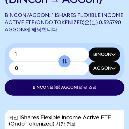
BINCON/AGGON: 1 ISHARES FLEXIBLE INCOME
ACTIVE ETF (ONDO TOKENIZED)은(는) 0.525790
AGGON에 해당합니다
BINCON
AGGON
BINCON을(를) AGGON(으)로 스왑
최신 iShares Flexible Income Active ETF
(Ondo Tokenized) 시장 정보