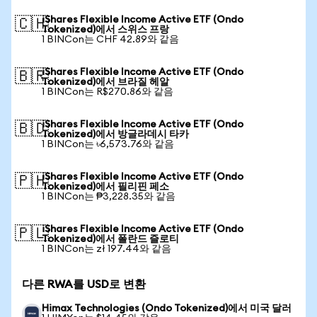
iShares Flexible Income Active ETF (Ondo
🇨🇭
Tokenized)에서 스위스 프랑
1 BINCon는 CHF 42.89와 같음
iShares Flexible Income Active ETF (Ondo
🇧🇷
Tokenized)에서 브라질 헤알
1 BINCon는 R$270.86와 같음
iShares Flexible Income Active ETF (Ondo
🇧🇩
Tokenized)에서 방글라데시 타카
1 BINCon는 ৳6,573.76와 같음
iShares Flexible Income Active ETF (Ondo
🇵🇭
Tokenized)에서 필리핀 페소
1 BINCon는 ₱3,228.35와 같음
iShares Flexible Income Active ETF (Ondo
🇵🇱
Tokenized)에서 폴란드 즐로티
1 BINCon는 zł 197.44와 같음
다른 RWA를 USD로 변환
Himax Technologies (Ondo Tokenized)에서 미국 달러